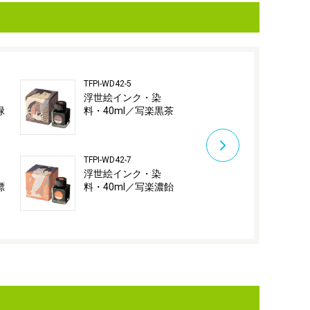
TFPI-WD42-5
TFPI-WD42-8
浮世絵インク・染
浮世絵イン
緑
料・40ml／写楽黒茶
料・40ml／
TFPI-WD42-7
浮世絵インク・染
縹
料・40ml／写楽濃飴