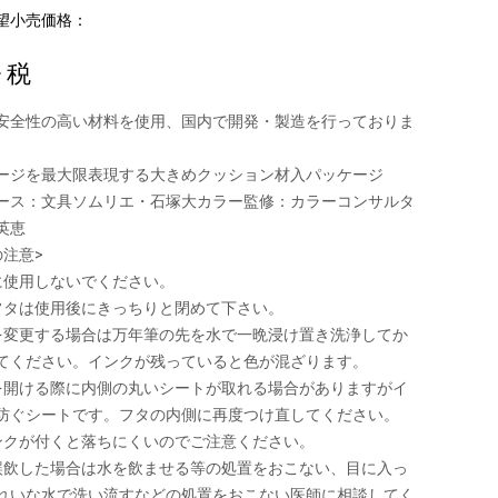
望小売価格：
+ 税
安全性の高い材料を使用、国内で開発・製造を行っておりま
ージを最大限表現する大きめクッション材入パッケージ
ース：文具ソムリエ・石塚大カラー監修：カラーコンサルタ
英恵
の注意>
に使用しないでください。
フタは使用後にきっちりと閉めて下さい。
を変更する場合は万年筆の先を水で一晩浸け置き洗浄してか
てください。インクが残っていると色が混ざります。
を開ける際に内側の丸いシートが取れる場合がありますがイ
防ぐシートです。フタの内側に再度つけ直してください。
ンクが付くと落ちにくいのでご注意ください。
誤飲した場合は水を飲ませる等の処置をおこない、目に入っ
れいな水で洗い流すなどの処置をおこない医師に相談してく