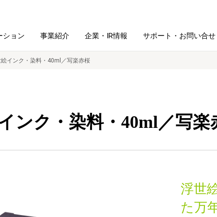
ーション
事業紹介
企業・IR情報
サポート・お問い合せ
絵インク・染料・40ml／写楽赤桜
レーム・
シュレッダ・
図書館ソリューション
経営方針
ラミネータ
インク・染料・40ml／写楽
ファイル・
学校ソリューション
沿革
紙製品
ホルダー用品
総務＋クリエイティブ
採用情報
連
デジタルカメラ関連
浮世
デジタル文具
た万