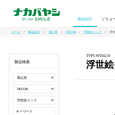
製品紹介
ソリュ
ホーム
製品紹介
筆記具
TACCIA
浮世絵インク
浮世
フォトフ
BPO
トップメッセージ
（ビジネス・プロセス・アウトソーシング）
アルバム
額縁
TFPI-WD42-6
浮世絵
製品検索
オーダー手帳・ノベルティ制作
IR情報
プリンタ用紙
ノート・
スマートフォン・
ドキュメントスキャニングサービス
サステナビリティ
ゲーム関
タブレット関連
導入事例
防災・
シルバー
セキュリティ用品