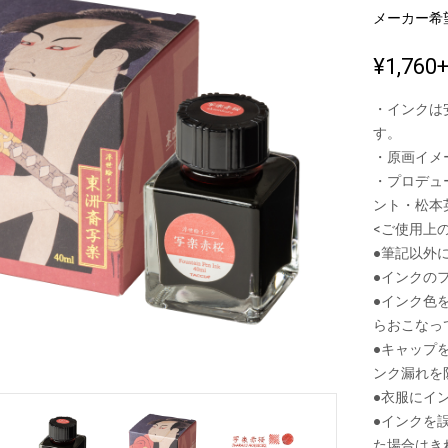
メーカー希
¥1,760
新製品一覧
・インクは
す。
・原画イメ
・プロデュ
ント・松本
<ご使用上
●筆記以外
●インクの
●インク色
らおこなっ
●キャップ
ンク漏れを
●衣服にイ
●インクを
た場合はき