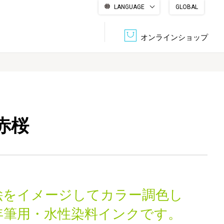
LANGUAGE
GLOBAL
English
繁體中文
简体中文
한국어
日本語
オンラインショップ
文書管理・機密抹消
会社概要
収納・整理用品
ファニチャー
赤桜
DPS（データ・プリント・サービス）
認証一覧
筆記具
パソコン周辺機器
サステナブルな紙器製品「asue（あすえ）」
ボード用品
事務用品
絵をイメージしてカラー調色し
キャラクター・
学童用品
シリーズ商品
年筆用・水性染料インクです。