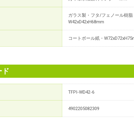
ガラス製・フタ/フェノール樹脂・
W42xD42xH68mm
コートボール紙・W72xD72xH75
ード
TFPI-WD42-6
4902205082309