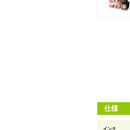
仕様
インク