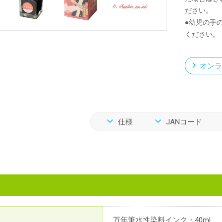
ださい。
●幼児の手
ください。
オンラ
仕様
JANコード
万年筆水性染料インク・40ml