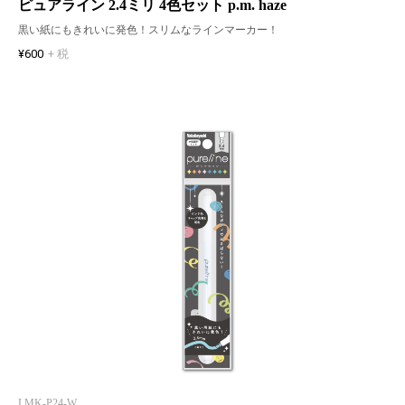
ピュアライン 2.4ミリ 4色セット p.m. haze
黒い紙にもきれいに発色！スリムなラインマーカー！
¥600
+ 税
LMK-P24-W