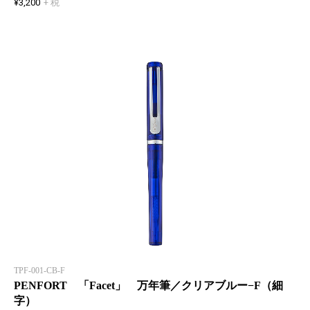
¥3,200
+ 税
TPF-001-CB-F
PENFORT 「Facet」 万年筆／クリアブルー−F（細
字）