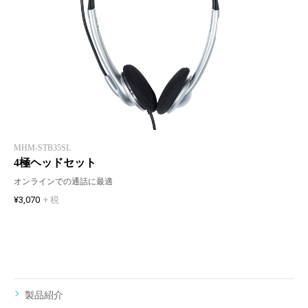
MHM-STB35SL
4極ヘッドセット
オンラインでの通話に最適
¥3,070
+ 税
製品紹介