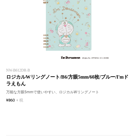
NW-B612DR-B
ロジカルWリングノート/B6/方眼5mm/60枚/ブルー/I'mド
ラえもん
万能な方眼5mmで使いやすい、ロジカルWリングノート
¥860
+ 税