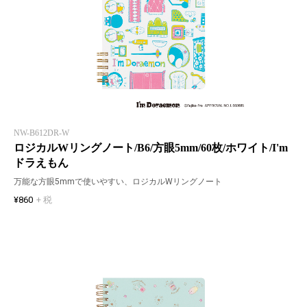
NW-B612DR-W
ロジカルWリングノート/B6/方眼5mm/60枚/ホワイト/I'm
ドラえもん
万能な方眼5mmで使いやすい、ロジカルWリングノート
¥860
+ 税