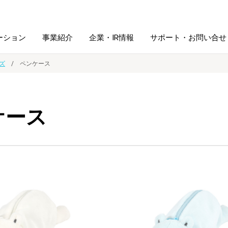
ーション
事業紹介
企業・IR情報
サポート・お問い合せ
ズ
ペンケース
レーム・
シュレッダ・
図書館ソリューション
経営方針
ラミネータ
ケース
ファイル・
学校ソリューション
沿革
紙製品
ホルダー用品
総務＋クリエイティブ
採用情報
連
デジタルカメラ関連
デジタル文具