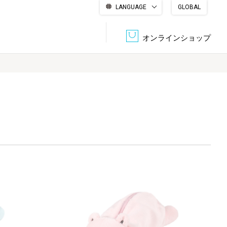
LANGUAGE
GLOBAL
English
繁體中文
简体中文
한국어
日本語
オンラインショップ
文書管理・機密抹消
会社概要
収納・整理用品
ファニチャー
DPS（データ・プリント・サービス）
認証一覧
筆記具
パソコン周辺機器
サステナブルな紙器製品「asue（あすえ）」
ボード用品
事務用品
キャラクター・
学童用品
シリーズ商品