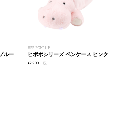
ヒポポアイテムの第二弾シリーズ
ヒポポ
HPP-PCN01-P
ブルー
ヒポポシリーズ ペンケース ピンク
¥2,200
+ 税