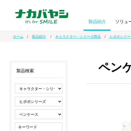
製品紹介
ソリュ
ホーム
製品紹介
キャラクター・シリーズ商品
ヒポポシリー
フォトフ
BPO
トップメッセージ
（ビジネス・プロセス・アウトソーシング）
アルバム
額縁
ペン
製品検索
オーダー手帳・ノベルティ制作
IR情報
プリンタ用紙
ノート・
スマートフォン・
ドキュメントスキャニングサービス
サステナビリティ
ゲーム関
タブレット関連
導入事例
防災・
シルバー
セキュリティ用品