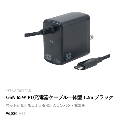
JYU-AC0212BK
GaN 65W PD充電器ケーブル一体型 1.2m ブラック
ワットが見えるコネクタ採用のコンパクト充電器
¥6,830
+ 税