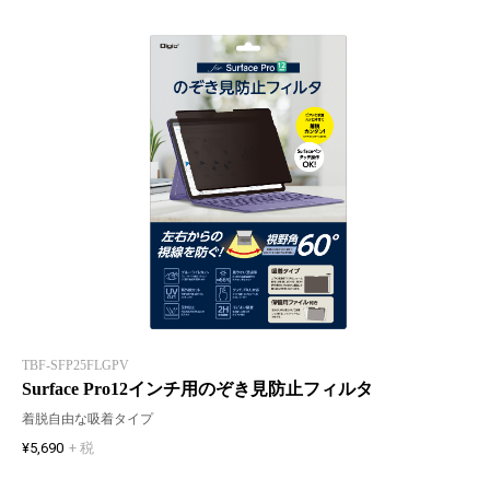
TBF-SFP25FLGPV
Surface Pro12インチ用のぞき見防止フィルタ
着脱自由な吸着タイプ
¥5,690
+ 税