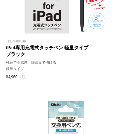
TPEN-004BK
iPad専用充電式タッチペン 軽量タイプ
ブラック
極細で高感度、細部まで描ける！
軽量タイプ
¥4,980
+ 税