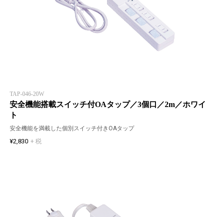
TAP-046-20W
安全機能搭載スイッチ付OAタップ／3個口／2m／ホワイ
ト
安全機能を満載した個別スイッチ付きOAタップ
¥2,830
+ 税