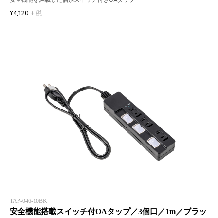
¥4,120
+ 税
TAP-046-10BK
安全機能搭載スイッチ付OAタップ／3個口／1m／ブラッ