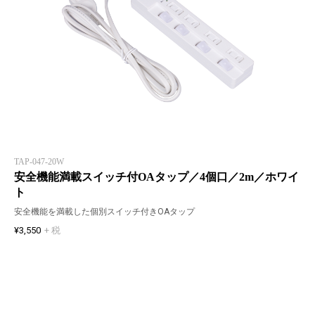
TAP-047-20W
安全機能満載スイッチ付OAタップ／4個口／2m／ホワイ
ト
安全機能を満載した個別スイッチ付きOAタップ
¥3,550
+ 税