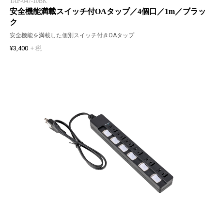
TAP-047-10BK
安全機能満載スイッチ付OAタップ／4個口／1m／ブラッ
ク
安全機能を満載した個別スイッチ付きOAタップ
¥3,400
+ 税