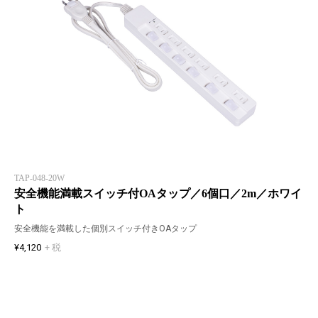
TAP-048-20W
安全機能満載スイッチ付OAタップ／6個口／2m／ホワイ
ト
安全機能を満載した個別スイッチ付きOAタップ
¥4,120
+ 税