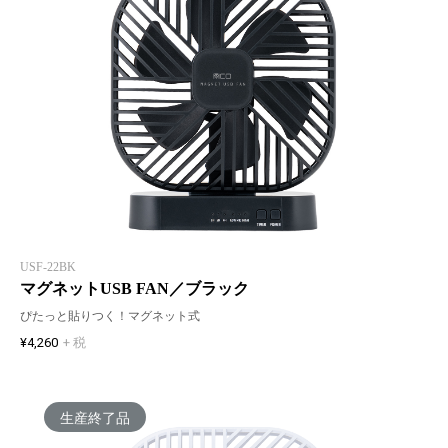
USF-22BK
マグネットUSB FAN／ブラック
ぴたっと貼りつく！マグネット式
¥4,260
+ 税
生産終了品