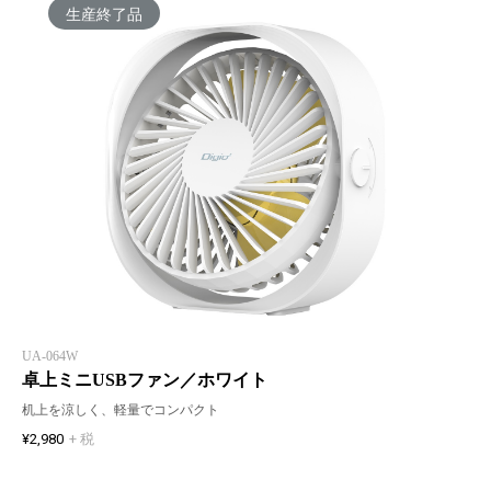
生産終了品
UA-064W
卓上ミニUSBファン／ホワイト
机上を涼しく、軽量でコンパクト
¥2,980
+ 税