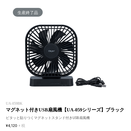
生産終了品
UA-059BK
マグネット付きUSB扇風機【UA-059シリーズ】ブラック
ピタッと貼りつくマグネットスタンド付きUSB扇風機
¥4,120
+ 税