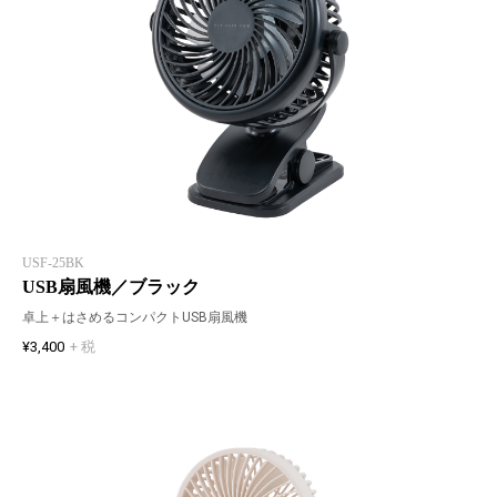
USF-25BK
USB扇風機／ブラック
卓上＋はさめるコンパクトUSB扇風機
¥3,400
+ 税