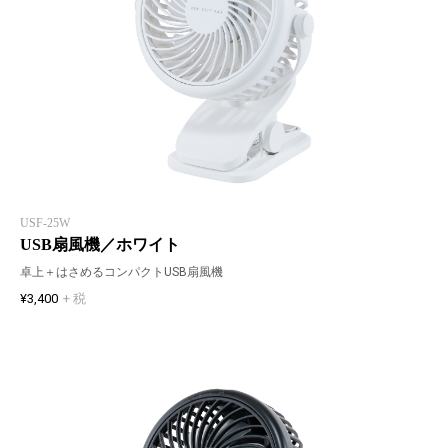
USF-25W
USB扇風機／ホワイト
卓上＋はさめるコンパクトUSB扇風機
¥3,400
+ 税