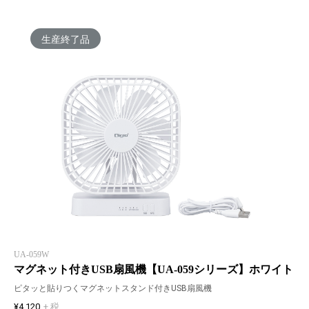
生産終了品
UA-059W
マグネット付きUSB扇風機【UA-059シリーズ】ホワイト
ピタッと貼りつくマグネットスタンド付きUSB扇風機
¥4,120
+ 税