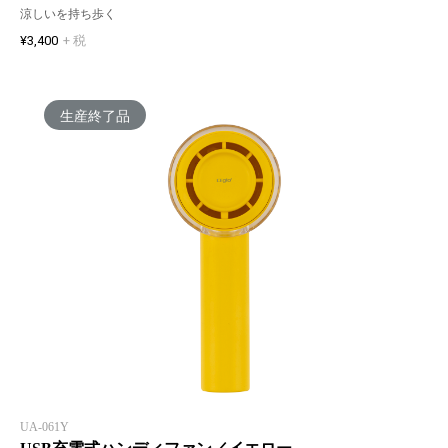
涼しいを持ち歩く
¥3,400
+ 税
生産終了品
UA-061Y