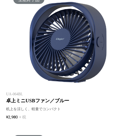
UA-064BL
卓上ミニUSBファン／ブルー
机上を涼しく、軽量でコンパクト
¥2,980
+ 税