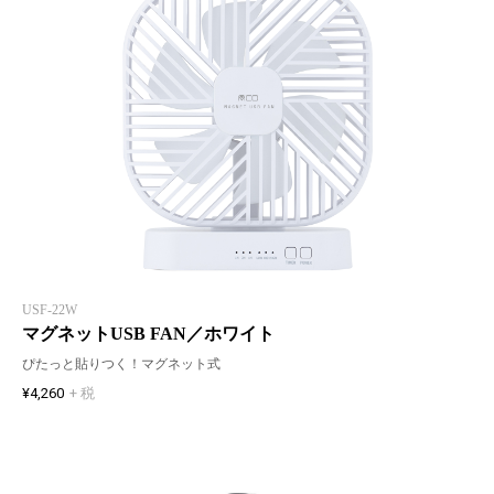
USF-22W
マグネットUSB FAN／ホワイト
ぴたっと貼りつく！マグネット式
¥4,260
+ 税