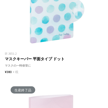
IF-3051-2
マスクキーパー 平面タイプ ドット
マスクの一時保管に
¥380
+ 税
生産終了品