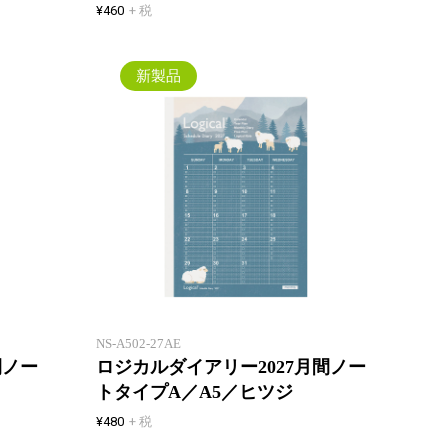
¥460
+ 税
新製品
一年間安心して使えるロジカルダ
一年間
イアリー。1 冊目にも2 冊目に
イアリ
も！
も！
NS-A502-27AE
間ノー
ロジカルダイアリー2027月間ノー
トタイプA／A5／ヒツジ
¥480
+ 税