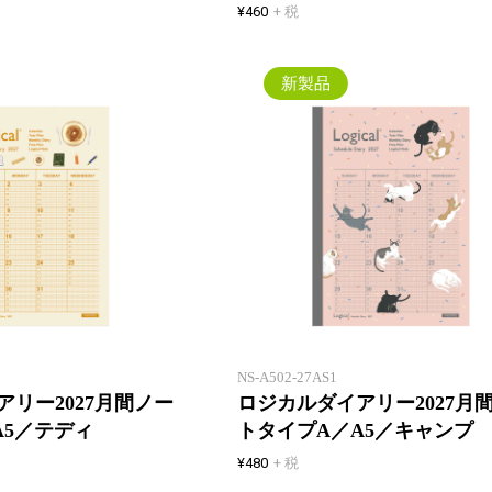
¥460
+ 税
新製品
一年間安心して使えるロジカルダ
イアリー。1 冊目にも2 冊目に
も！
NS-A502-27AS1
リー2027月間ノー
ロジカルダイアリー2027月
A5／テディ
トタイプA／A5／キャンプ
¥480
+ 税