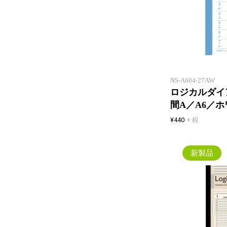
NS-A604-27AW
ロジカルダイア
間A／A6／
¥440
+ 税
新製品