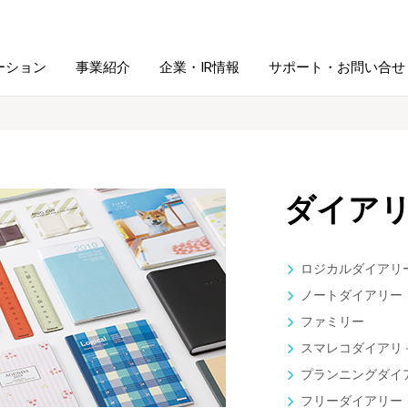
ーション
事業紹介
企業・IR情報
サポート・お問い合せ
レーム・
シュレッダ・
図書館ソリューション
経営方針
ラミネータ
ダイア
ファイル・
学校ソリューション
沿革
紙製品
ホルダー用品
ロジカルダイアリ
総務＋クリエイティブ
採用情報
ノートダイアリー
連
デジタルカメラ関連
ファミリー
スマレコダイアリ
デジタル文具
プランニングダイ
フリーダイアリー