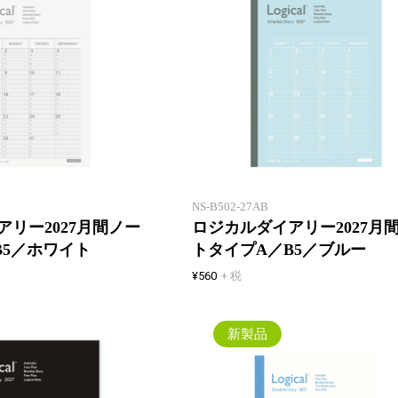
一年間安心して使えるロジカルダ
イアリー。1 冊目にも2 冊目に
も！
NS-B502-27AB
リー2027月間ノー
ロジカルダイアリー2027月
B5／ホワイト
トタイプA／B5／ブルー
¥560
+ 税
新製品