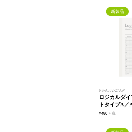
新製品
NS-A502-27AW
ロジカルダイア
トタイプA／
¥480
+ 税