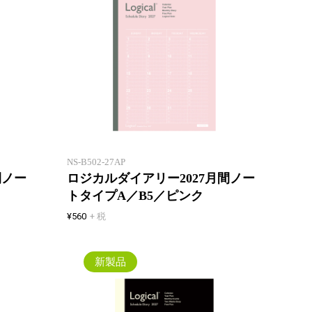
一年間安心して使えるロジカルダ
一年間
イアリー。1 冊目にも2 冊目に
イアリ
も！
も！
NS-B502-27AP
間ノー
ロジカルダイアリー2027月間ノー
トタイプA／B5／ピンク
¥560
+ 税
新製品