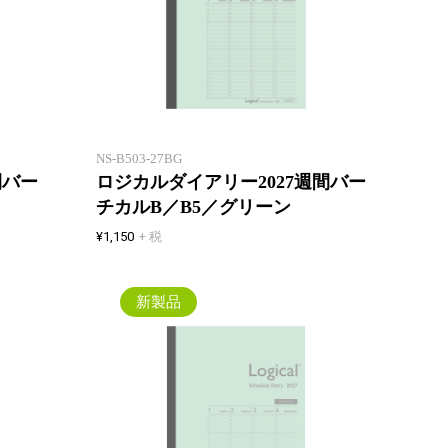
ウィークリー見開き1週間+翌週表
ウィー
示！ カレンダーと同じ日曜始まり
示！ 
のバーチカル
のバー
NS-B503-27BG
間バー
ロジカルダイアリー2027週間バー
チカルB／B5／グリーン
¥1,150
+ 税
新製品