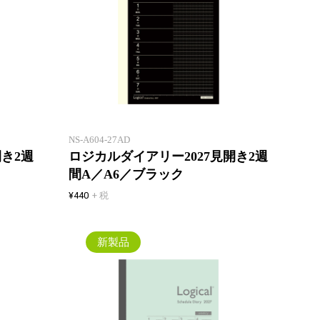
薄いウィークリー！見開き2週間
薄いウ
でマンスリーと同じページ数！一
でマン
年間、マンスリーとの併用でスケ
年間、
ジュール管理も万全に！
ジュー
NS-A604-27AD
開き2週
ロジカルダイアリー2027見開き2週
間A／A6／ブラック
¥440
+ 税
新製品