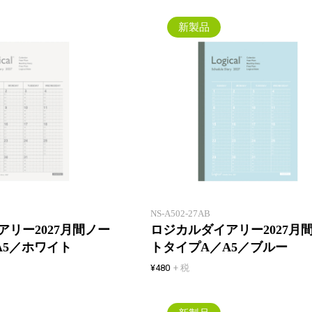
新製品
一年間安心して使えるロジカルダ
イアリー。1 冊目にも2 冊目に
も！
NS-A502-27AB
リー2027月間ノー
ロジカルダイアリー2027月
A5／ホワイト
トタイプA／A5／ブルー
¥480
+ 税