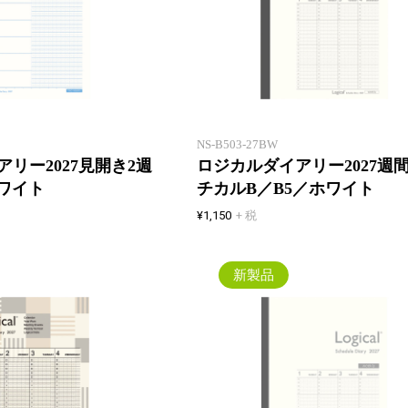
薄いウィークリー！見開き2週間
でマンスリーと同じページ数！一
年間、マンスリーとの併用でスケ
ジュール管理も万全に！
NS-B503-27BW
リー2027見開き2週
ロジカルダイアリー2027週
ホワイト
チカルB／B5／ホワイト
¥1,150
+ 税
新製品