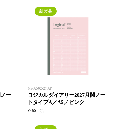
新製品
一年間安心して使えるロジカルダ
一年間
イアリー。1 冊目にも2 冊目に
イアリ
も！
も！
NS-A502-27AP
間ノー
ロジカルダイアリー2027月間ノー
トタイプA／A5／ピンク
¥480
+ 税