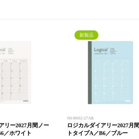
新製品一覧
新製品
一年間安心して使えるロジカルダ
イアリー。1 冊目にも2 冊目に
も！
NS-B602-27AB
リー2027月間ノー
ロジカルダイアリー2027月
B6／ホワイト
トタイプA／B6／ブルー