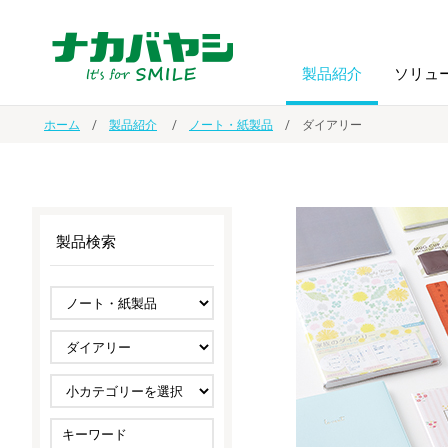
製品紹介
ソリュ
ホーム
製品紹介
ノート・紙製品
ダイアリー
フォトフ
BPO
トップメッセージ
（ビジネス・プロセス・アウトソーシング）
アルバム
額縁
製品検索
オーダー手帳・ノベルティ制作
IR情報
プリンタ用紙
ノート・
スマートフォン・
ドキュメントスキャニングサービス
サステナビリティ
ゲーム関
タブレット関連
導入事例
防災・
シルバー
セキュリティ用品