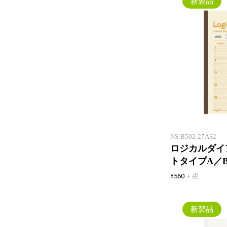
新製品
NS-B502-27AS2
ロジカルダイア
トタイプA／
¥560
+ 税
新製品