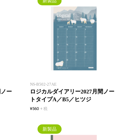
新製品
一年間安心して使えるロジカルダ
一年間
イアリー。1 冊目にも2 冊目に
イアリ
も！
も！
NS-B502-27AE
間ノー
ロジカルダイアリー2027月間ノー
トタイプA／B5／ヒツジ
¥560
+ 税
新製品