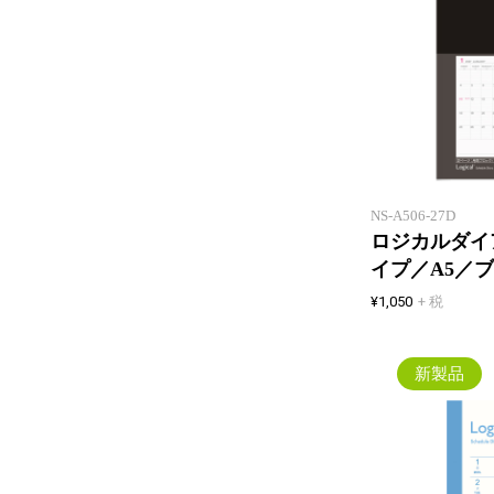
NS-A506-27D
ロジカルダイア
イプ／A5／
¥1,050
+ 税
新製品