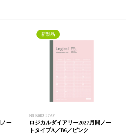
新製品
一年間安心して使えるロジカルダ
一年間
イアリー。1 冊目にも2 冊目に
イアリ
も！
も！
NS-B602-27AP
間ノー
ロジカルダイアリー2027月間ノー
トタイプA／B6／ピンク