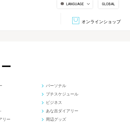
LANGUAGE
GLOBAL
English
繁體中文
简体中文
한국어
日本語
オンラインショップ
文書管理・機密抹消
会社概要
収納・整理用品
ファニチャー
リー
DPS（データ・プリント・サービス）
認証一覧
筆記具
パソコン周辺機器
ー
パーソナル
サステナブルな紙器製品「asue（あすえ）」
プチスケジュール
ボード用品
事務用品
ビジネス
－
あな吉ダイアリー
キャラクター・
学童用品
アリー
周辺グッズ
シリーズ商品