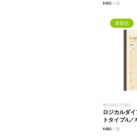
¥460
+ 税
新製品
NS-A502-27AS2
ロジカルダイア
トタイプA／
¥480
+ 税