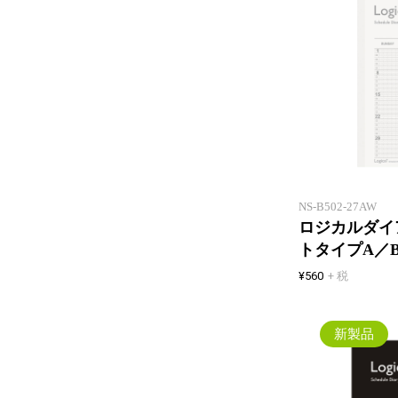
NS-B502-27AW
ロジカルダイア
トタイプA／
¥560
+ 税
新製品