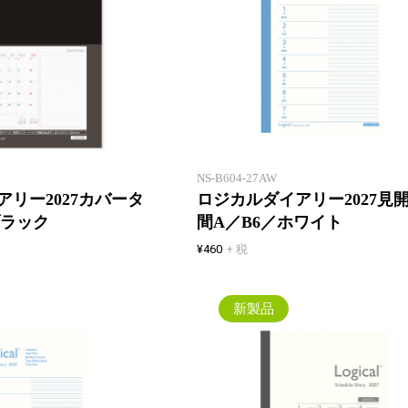
「月曜始まり」のカバー付きロジ
カルダイアリー。右側ノート付き
の機能的な月間ページ
NS-B604-27AW
リー2027カバータ
ロジカルダイアリー2027見
ブラック
間A／B6／ホワイト
¥460
+ 税
新製品