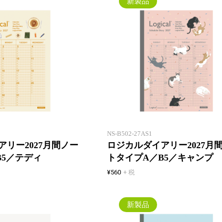
新製品
一年間安心して使えるロジカルダ
イアリー。1 冊目にも2 冊目に
も！
NS-B502-27AS1
リー2027月間ノー
ロジカルダイアリー2027月
B5／テディ
トタイプA／B5／キャンプ
¥560
+ 税
新製品