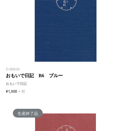
D-B601B
おもいで日記 B6 ブルー
おもいで日記
¥1,300
+ 税
生産終了品