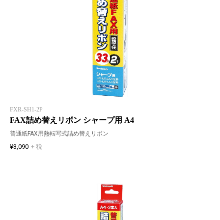
FXR-SH1-2P
FAX詰め替えリボン シャープ用 A4
普通紙FAX用熱転写式詰め替えリボン
¥3,090
+ 税