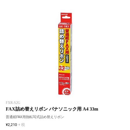
FXR-S2G
FAX詰め替えリボン パナソニック用 A4 33m
普通紙FAX用熱転写式詰め替えリボン
¥2,210
+ 税