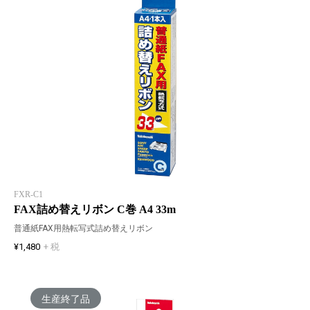
FXR-C1
FAX詰め替えリボン C巻 A4 33m
普通紙FAX用熱転写式詰め替えリボン
¥1,480
+ 税
生産終了品