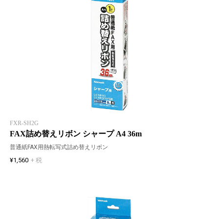
FXR-SH2G
FAX詰め替えリボン シャープ A4 36m
普通紙FAX用熱転写式詰め替えリボン
¥1,560
+ 税