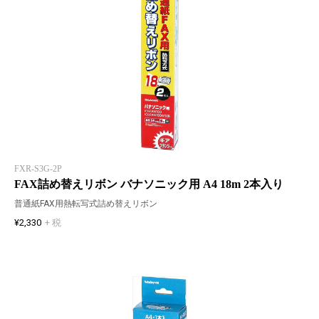
FXR-S3G-2P
FAX詰め替えリボン バナソニック用 A4 18m 2本入り
普通紙FAX用熱転写式詰め替えリボン
¥2,330
+ 税