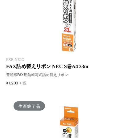
FXR-NE2G
FAX詰め替えリボン NEC S巻A4 33m
普通紙FAX用熱転写式詰め替えリボン
¥1,200
+ 税
生産終了品