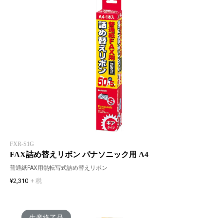
FXR-S1G
FAX詰め替えリボン パナソニック用 A4
普通紙FAX用熱転写式詰め替えリボン
¥2,310
+ 税
生産終了品