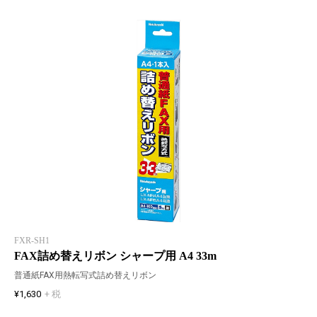
FXR-SH1
FAX詰め替えリボン シャープ用 A4 33m
普通紙FAX用熱転写式詰め替えリボン
¥1,630
+ 税