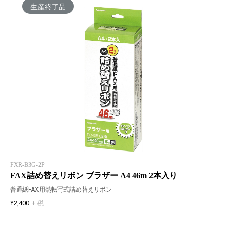
生産終了品
FXR-B3G-2P
FAX詰め替えリボン ブラザー A4 46m 2本入り
普通紙FAX用熱転写式詰め替えリボン
¥2,400
+ 税