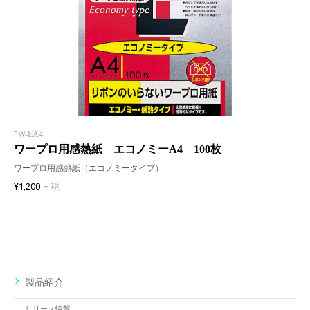
ﾖW-EA4
ワープロ用感熱紙 エコノミーA4 100枚
ワープロ用感熱紙（エコノミータイプ）
¥1,200
+ 税
製品紹介
リリース情報