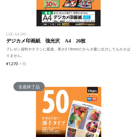
LSK-A4-20G
デジカメ印画紙 強光沢 A4 20枚
プレゼン資料やチラシに最適。厚さ0.18mmだから大量に出力してもかさば
りません。
¥1,270
+ 税
生産終了品