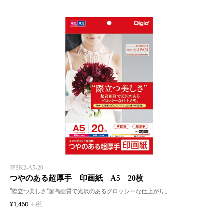
JPSK2-A5-20
つやのある超厚手 印画紙 A5 20枚
”際立つ美しさ”超高画質で光沢のあるグロッシーな仕上がり。
¥1,460
+ 税