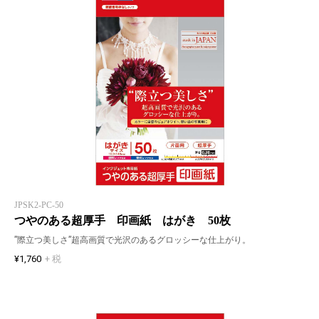
JPSK2-PC-50
つやのある超厚手 印画紙 はがき 50枚
”際立つ美しさ”超高画質で光沢のあるグロッシーな仕上がり。
¥1,760
+ 税