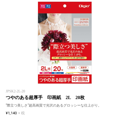
JPSK2-2L-20
つやのある超厚手 印画紙 2L 20枚
”際立つ美しさ”超高画質で光沢のあるグロッシーな仕上がり。
¥1,140
+ 税