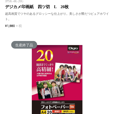
JPSK-4K-20G
デジカメ印画紙 四ツ切 L 20枚
超高画質でツヤのあるグロッシーな仕上がり。美しさが際だつピュアホワイ
ト。
¥1,880
+ 税
生産終了品