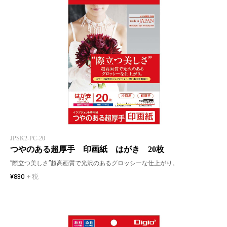
JPSK2-PC-20
つやのある超厚手 印画紙 はがき 20枚
”際立つ美しさ”超高画質で光沢のあるグロッシーな仕上がり。
¥830
+ 税