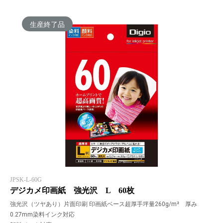
生産終了品
JPSK-L-60G
デジカメ印画紙 強光沢 L 60枚
強光沢（ツヤあり）片面印刷 印画紙ベース超厚手坪量260g/m² 厚み
0.27mm染料インク対応