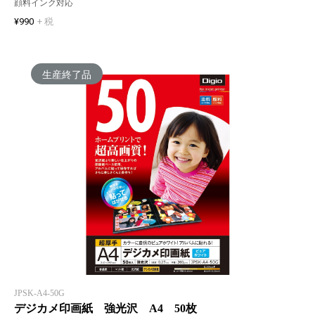
顔料インク対応
¥990
+ 税
生産終了品
JPSK-A4-50G
デジカメ印画紙 強光沢 A4 50枚