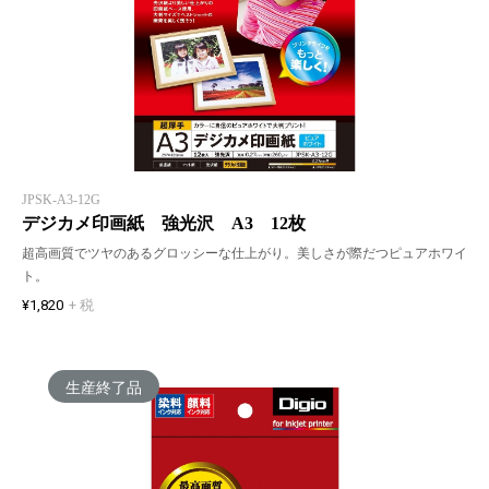
JPSK-A3-12G
デジカメ印画紙 強光沢 A3 12枚
超高画質でツヤのあるグロッシーな仕上がり。美しさが際だつピュアホワイ
ト。
¥1,820
+ 税
生産終了品