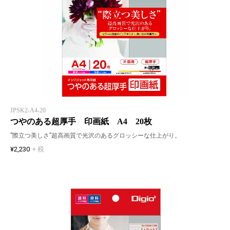
JPSK2-A4-20
つやのある超厚手 印画紙 A4 20枚
”際立つ美しさ”超高画質で光沢のあるグロッシーな仕上がり。
¥2,230
+ 税