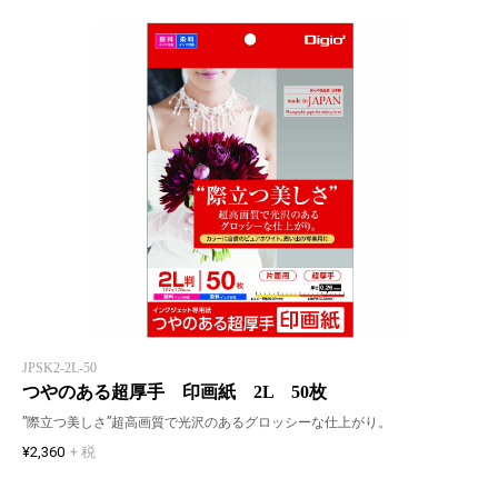
JPSK2-2L-50
つやのある超厚手 印画紙 2L 50枚
”際立つ美しさ”超高画質で光沢のあるグロッシーな仕上がり。
¥2,360
+ 税