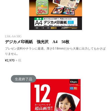
LSK-A4-50G
デジカメ印画紙 強光沢 A4 50枚
プレゼン資料やチラシに最適。厚さ0.18mmだから大量に出力してもかさば
りません。
¥2,970
+ 税
生産終了品