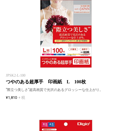
JPSK2-L-100
つやのある超厚手 印画紙 L 100枚
”際立つ美しさ”超高画質で光沢のあるグロッシーな仕上がり。
¥1,810
+ 税