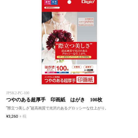
JPSK2-PC-100
つやのある超厚手 印画紙 はがき 100枚
”際立つ美しさ”超高画質で光沢のあるグロッシーな仕上がり。
¥3,260
+ 税