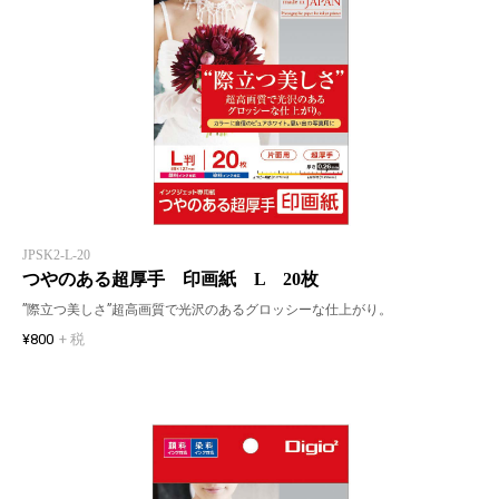
JPSK2-L-20
つやのある超厚手 印画紙 L 20枚
”際立つ美しさ”超高画質で光沢のあるグロッシーな仕上がり。
¥800
+ 税