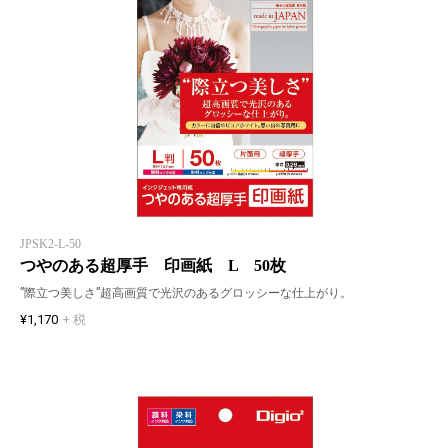
JPSK2-L-50
つやのある超厚手 印画紙 L 50枚
”際立つ美しさ”超高画質で光沢のあるグロッシーな仕上がり。
¥1,170
+ 税