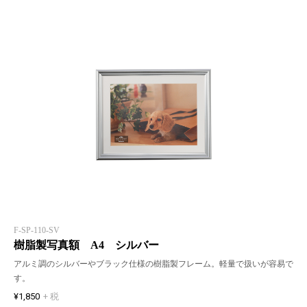
F-SP-110-SV
樹脂製写真額 A4 シルバー
アルミ調のシルバーやブラック仕様の樹脂製フレーム。軽量で扱いが容易で
す。
¥1,850
+ 税