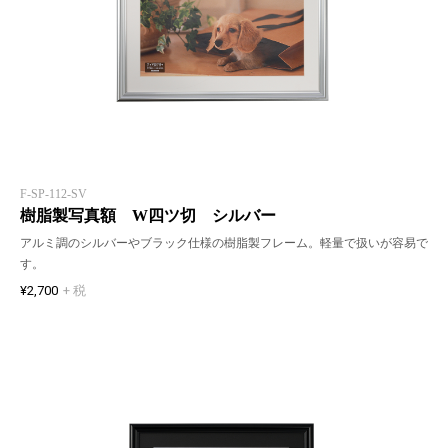
F-SP-112-SV
樹脂製写真額 W四ツ切 シルバー
アルミ調のシルバーやブラック仕様の樹脂製フレーム。軽量で扱いが容易で
す。
¥2,700
+ 税