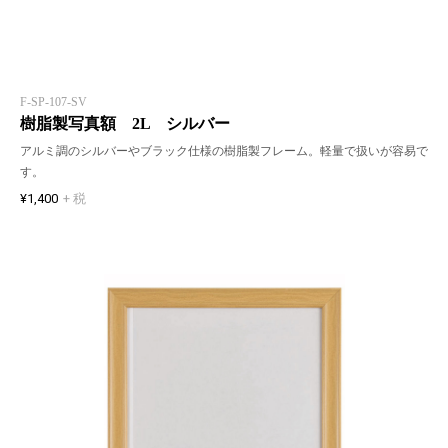
F-SP-107-SV
樹脂製写真額 2L シルバー
アルミ調のシルバーやブラック仕様の樹脂製フレーム。軽量で扱いが容易で
す。
¥1,400
+ 税