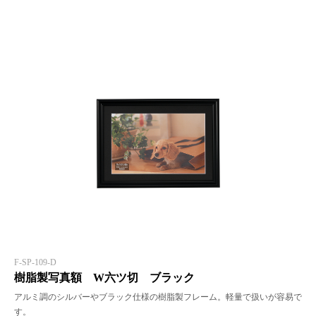
F-SP-109-D
樹脂製写真額 W六ツ切 ブラック
アルミ調のシルバーやブラック仕様の樹脂製フレーム。軽量で扱いが容易で
す。