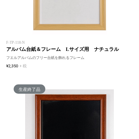
F-TP-118-N
アルバム台紙＆フレーム Lサイズ用 ナチュラル
フエルアルバムのフリー台紙を飾れるフレーム
¥2,350
+ 税
生産終了品