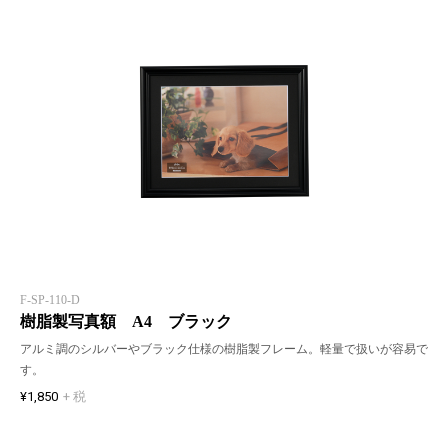
F-SP-110-D
樹脂製写真額 A4 ブラック
アルミ調のシルバーやブラック仕様の樹脂製フレーム。軽量で扱いが容易で
す。
¥1,850
+ 税