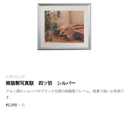
F-SP-111-SV
樹脂製写真額 四ツ切 シルバー
アルミ調のシルバーやブラック仕様の樹脂製フレーム。軽量で扱いが容易で
す。
¥2,350
+ 税