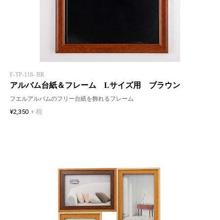
F-TP-118- BR
アルバム台紙＆フレーム Lサイズ用 ブラウン
フエルアルバムのフリー台紙を飾れるフレーム
¥2,350
+ 税