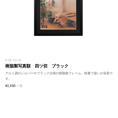
F-SP-111-D
樹脂製写真額 四ツ切 ブラック
アルミ調のシルバーやブラック仕様の樹脂製フレーム。軽量で扱いが容易で
す。
¥2,350
+ 税