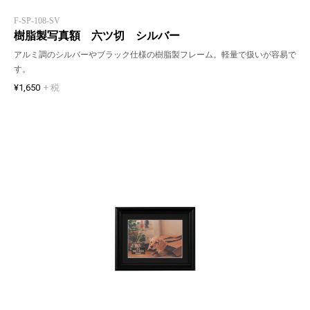
F-SP-108-SV
樹脂製写真額 六ツ切 シルバー
アルミ調のシルバーやブラック仕様の樹脂製フレーム。軽量で扱いが容易で
す。
¥1,650
+ 税