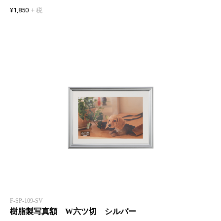
¥1,850
+ 税
F-SP-109-SV
樹脂製写真額 W六ツ切 シルバー