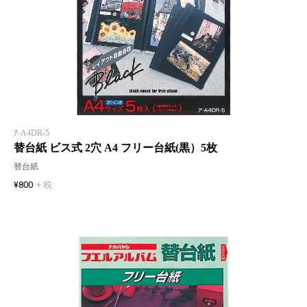
ｱ-A4DR-5
替台紙 ビス式 2穴 A4 フリー台紙(黒）5枚
替台紙
¥800
+ 税