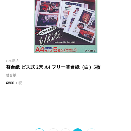
ｱ-A4R-5
替台紙 ビス式 2穴 A4 フリー替台紙（白）5枚
替台紙
¥800
+ 税