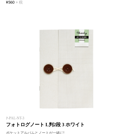
¥560
+ 税
ｱ-PAL-NT-3
フォトログノート L判2段 3 ホワイト
ポケットアルバムとノートが一緒に!