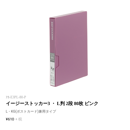
ｱｶ-E3PL-80-P
イージーストッカー3 ・ L判 2段 80枚 ピンク
L・KG(ポストカード)兼用タイプ
¥610
+ 税