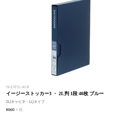
ｱｶ-E3P2L-40-B
イージーストッカー3 ・ 2L判 1段 40枚 ブルー
2L(キャビネ・LL)タイプ
¥660
+ 税