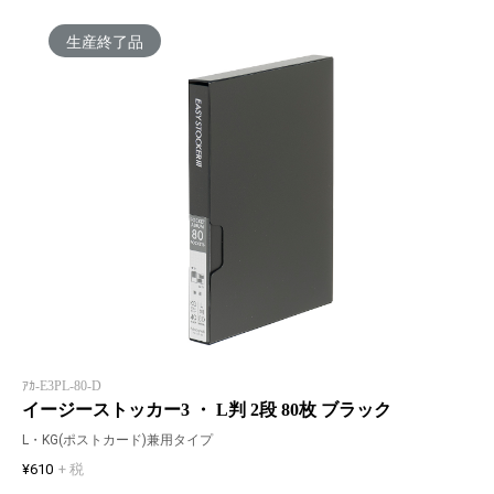
生産終了品
ｱｶ-E3PL-80-D
イージーストッカー3 ・ L判 2段 80枚 ブラック
L・KG(ポストカード)兼用タイプ
¥610
+ 税