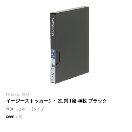
ｱｶ-E3P2L-40-D
イージーストッカー3 ・ 2L判 1段 40枚 ブラック
2L(キャビネ・LL)タイプ
¥660
+ 税