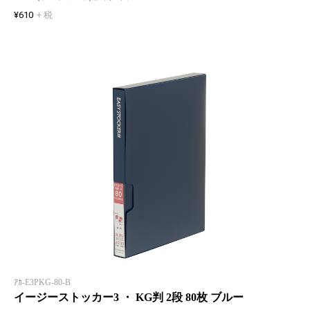
¥610
+ 税
ｱｶ-E3PKG-80-B
イージーストッカー3 ・ KG判 2段 80枚 ブルー