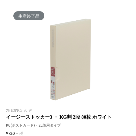
生産終了品
ｱｶ-E3PKG-80-W
イージーストッカー3 ・ KG判 2段 80枚 ホワイト
KG(ポストカード)・2L兼用タイプ
¥720
+ 税