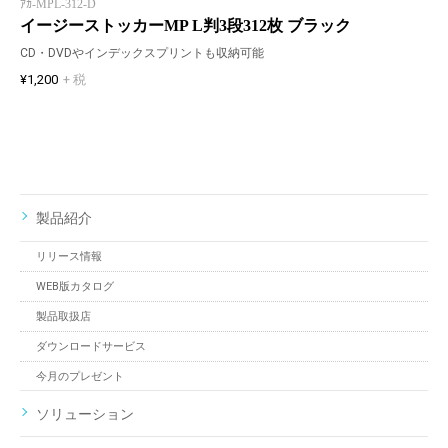
ｱｶ-MPL-312-D
イージーストッカーMP L判3段312枚 ブラック
CD・DVDやインデックスプリントも収納可能
¥1,200
+ 税
製品紹介
リリース情報
WEB版カタログ
製品取扱店
ダウンロードサービス
今月のプレゼント
ソリューション