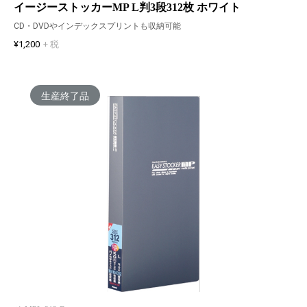
イージーストッカーMP L判3段312枚 ホワイト
CD・DVDやインデックスプリントも収納可能
¥1,200
+ 税
生産終了品