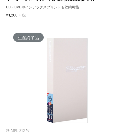
CD・DVDやインデックスプリントも収納可能
¥1,200
+ 税
生産終了品
ｱｶ-MPL-312-W