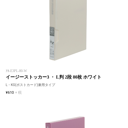
ｱｶ-E3PL-80-W
イージーストッカー3 ・ L判 2段 80枚 ホワイト
L・KG(ポストカード)兼用タイプ
¥610
+ 税