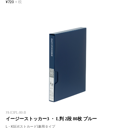
¥720
+ 税
ｱｶ-E3PL-80-B
イージーストッカー3 ・ L判 2段 80枚 ブルー
L・KG(ポストカード)兼用タイプ