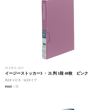
ｱｶ-E3P2L-40-P
イージーストッカー3 ・ 2L判 1段 40枚 ピンク
2L(キャビネ・LL)タイプ
¥660
+ 税