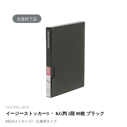
生産終了品
ｱｶ-E3PKG-80-D
イージーストッカー3 ・ KG判 2段 80枚 ブラック
KG(ポストカード)・2L兼用タイプ