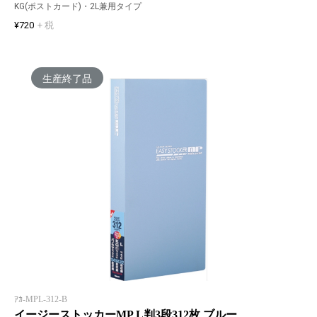
KG(ポストカード)・2L兼用タイプ
¥720
+ 税
生産終了品
ｱｶ-MPL-312-B
イージーストッカーMP L判3段312枚 ブルー