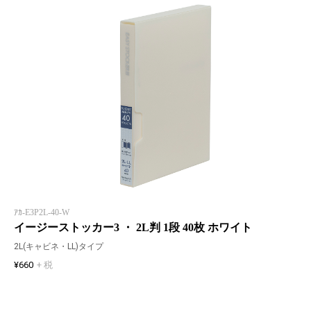
ｱｶ-E3P2L-40-W
イージーストッカー3 ・ 2L判 1段 40枚 ホワイト
2L(キャビネ・LL)タイプ
¥660
+ 税