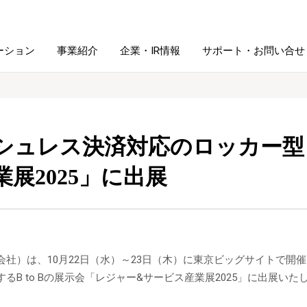
ーション
事業紹介
企業・IR情報
サポート・お問い合せ
レーム・
シュレッダ・
図書館ソリューション
経営方針
ラミネータ
シュレス決済対応のロッカー型
ファイル・
展2025」に出展
学校ソリューション
沿革
紙製品
ホルダー用品
総務＋クリエイティブ
採用情報
連
デジタルカメラ関連
会社）は、10月22日（水）～23日（木）に東京ビッグサイトで
るB to Bの展示会「レジャー&サービス産業展2025」に出展いた
デジタル文具