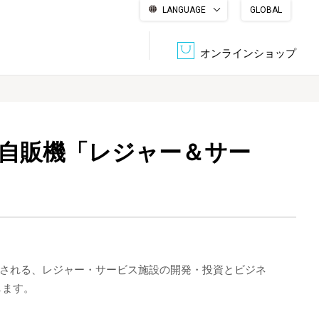
LANGUAGE
GLOBAL
English
繁體中文
简体中文
한국어
日本語
オンラインショップ
文書管理・機密抹消
会社概要
収納・整理用品
ファニチャー
自販機「レジャー＆サー
DPS（データ・プリント・サービス）
認証一覧
筆記具
パソコン周辺機器
サステナブルな紙器製品「asue（あすえ）」
ボード用品
事務用品
開催される、レジャー・サービス施設の開発・投資とビジネ
キャラクター・
します。
学童用品
シリーズ商品