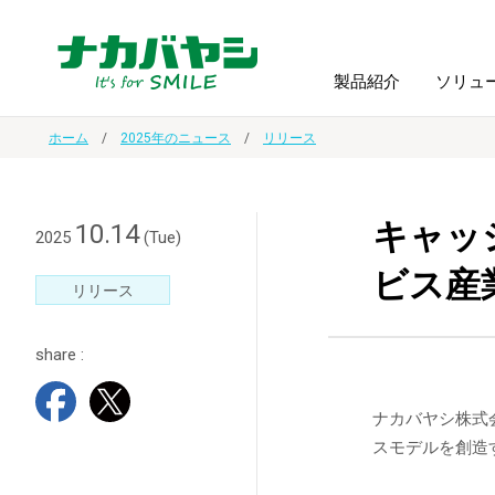
製品紹介
ソリュ
ホーム
2025年のニュース
リリース
フォトフ
BPO
トップメッセージ
（ビジネス・プロセス・アウトソーシング）
アルバム
額縁
キャッ
10.14
2025
(Tue)
ビス産業
オーダー手帳・ノベルティ制作
IR情報
プリンタ用紙
ノート・
リリース
share :
スマートフォン・
ドキュメントスキャニングサービス
サステナビリティ
ゲーム関
タブレット関連
ナカバヤシ株式
導入事例
防災・
スモデルを創造す
シルバー
セキュリティ用品