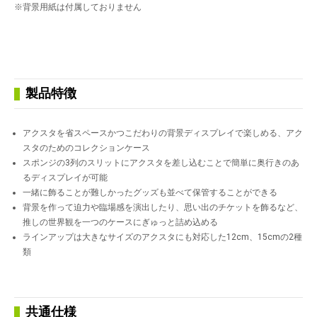
※背景用紙は付属しておりません
製品特徴
アクスタを省スペースかつこだわりの背景ディスプレイで楽しめる、アク
スタのためのコレクションケース
スポンジの3列のスリットにアクスタを差し込むことで簡単に奥行きのあ
るディスプレイが可能
一緒に飾ることが難しかったグッズも並べて保管することができる
背景を作って迫力や臨場感を演出したり、思い出のチケットを飾るなど、
推しの世界観を一つのケースにぎゅっと詰め込める
ラインアップは大きなサイズのアクスタにも対応した12cm、15cmの2種
類
共通仕様