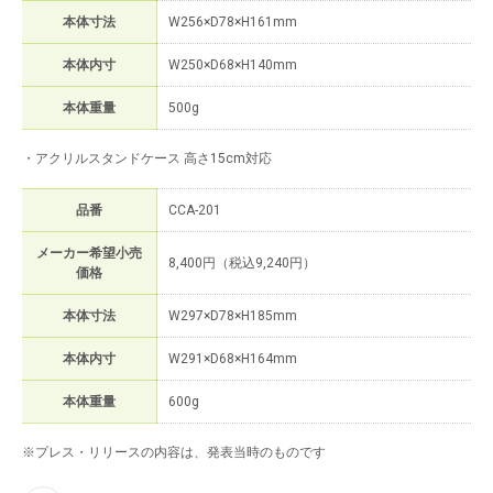
本体寸法
W256×D78×H161mm
本体内寸
W250×D68×H140mm
本体重量
500g
・アクリルスタンドケース 高さ15cm対応
品番
CCA-201
メーカー希望小売
8,400円（税込9,240円）
価格
本体寸法
W297×D78×H185mm
本体内寸
W291×D68×H164mm
本体重量
600g
※プレス・リリースの内容は、発表当時のものです