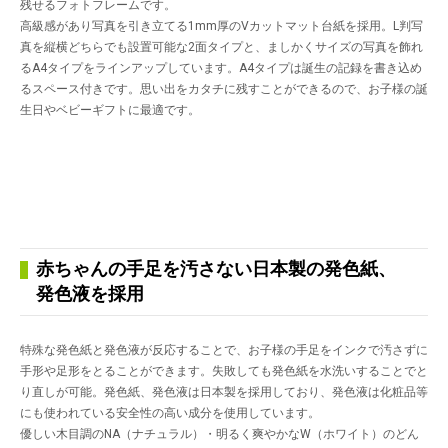
残せるフォトフレームです。
高級感があり写真を引き立てる1mm厚のVカットマット台紙を採用。L判写
真を縦横どちらでも設置可能な2面タイプと、ましかくサイズの写真を飾れ
るA4タイプをラインアップしています。A4タイプは誕生の記録を書き込め
るスペース付きです。思い出をカタチに残すことができるので、お子様の誕
生日やベビーギフトに最適です。
赤ちゃんの手足を汚さない日本製の発色紙、
発色液を採用
特殊な発色紙と発色液が反応することで、お子様の手足をインクで汚さずに
手形や足形をとることができます。失敗しても発色紙を水洗いすることでと
り直しが可能。発色紙、発色液は日本製を採用しており、発色液は化粧品等
にも使われている安全性の高い成分を使用しています。
優しい木目調のNA（ナチュラル）・明るく爽やかなW（ホワイト）のどん