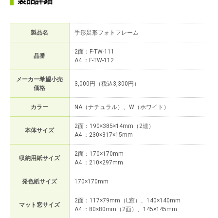
製品詳細
製品名
手形足形フォトフレーム
2面：F-TW-111
品番
A4 ：F-TW-112
メーカー希望小売
3,000円（税込3,300円）
価格
カラー
NA（ナチュラル）、W（ホワイト）
2面：190×385×14mm（2連）
本体サイズ
A4 ：230×317×15mm
2面：170×170mm
収納用紙サイズ
A4 ：210×297mm
発色紙サイズ
170×170mm
2面：117×79mm（L窓）、140×140mm
マット窓サイズ
A4 ：80×80mm（2面）、145×145mm