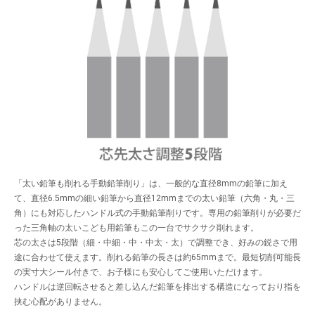
「太い鉛筆も削れる手動鉛筆削り」は、一般的な直径8mmの鉛筆に加え
て、直径6.5mmの細い鉛筆から直径12mmまでの太い鉛筆（六角・丸・三
角）にも対応したハンドル式の手動鉛筆削りです。専用の鉛筆削りが必要だ
った三角軸の太いこども用鉛筆もこの一台でサクサク削れます。
芯の太さは5段階（細・中細・中・中太・太）で調整でき、好みの鋭さで用
途に合わせて使えます。削れる鉛筆の長さは約65mmまで。最短切削可能長
の実寸大シール付きで、お子様にも安心してご使用いただけます。
ハンドルは逆回転させると差し込んだ鉛筆を排出する構造になっており指を
挟む心配がありません。