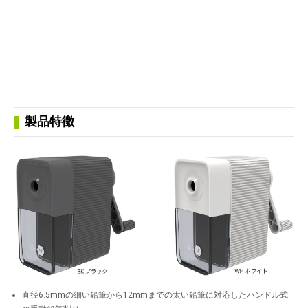
製品特徴
直径6.5mmの細い鉛筆から12mmまでの太い鉛筆に対応したハンドル式