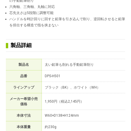
の手動鉛筆削り
六角軸、三角軸、丸軸に対応
芯先太さは5段階に調整可能
ハンドルを時計回りに回すと鉛筆を引き込んで削り、逆回転させると鉛筆
を排出する構造で指を挟まない
製品詳細
製品名
太い鉛筆も削れる手動鉛筆削り
品番
DPS-H501
ラインアップ
ブラック（BK）、ホワイト（WH）
メーカー希望小売
1,950円（税込2,145円）
価格
本体寸法
W60×D138×H124mm
本体重量
約230g