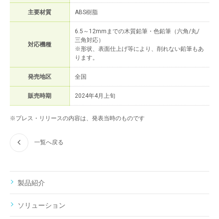
主要材質
ABS樹脂
6.5～12mmまでの木質鉛筆・色鉛筆（六角/丸/
三角対応）
対応機種
※形状、表面仕上げ等により、削れない鉛筆もあ
ります。
発売地区
全国
販売時期
2024年4月上旬
※プレス・リリースの内容は、発表当時のものです
一覧へ戻る
製品紹介
ソリューション