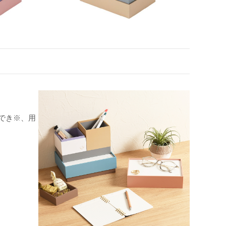
ができ※、用
。