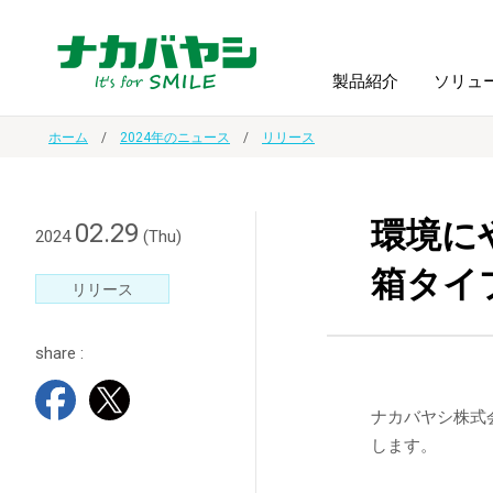
製品紹介
ソリュ
ホーム
2024年のニュース
リリース
フォトフ
BPO
トップメッセージ
（ビジネス・プロセス・アウトソーシング）
アルバム
額縁
環境に
02.29
2024
(Thu)
箱タイ
オーダー手帳・ノベルティ制作
IR情報
プリンタ用紙
ノート・
リリース
share :
スマートフォン・
ドキュメントスキャニングサービス
サステナビリティ
ゲーム関
タブレット関連
ナカバヤシ株式
導入事例
防災・
します。
シルバー
セキュリティ用品