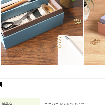
細
製品名
ココバコ お道具箱タイプ