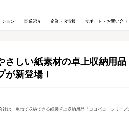
ーション
事業紹介
企業・IR情報
サポート・お問い合せ
レーム・
シュレッダ・
図書館ソリューション
経営方針
ラミネータ
やさしい紙素材の卓上収納用品
ファイル・
プが新登場！
学校ソリューション
沿革
紙製品
ホルダー用品
総務＋クリエイティブ
採用情報
連
デジタルカメラ関連
会社は、重ねて収納できる紙製卓上収納用品「ココバコ」シリーズか
デジタル文具