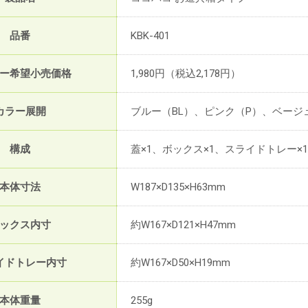
品番
KBK-401
ー希望小売価格
1,980円（税込2,178円）
カラー展開
ブルー（BL）、ピンク（P）、ベージ
構成
蓋×1、ボックス×1、スライドトレー×1
本体寸法
W187×D135×H63mm
ックス内寸
約W167×D121×H47mm
イドトレー内寸
約W167×D50×H19mm
本体重量
255g