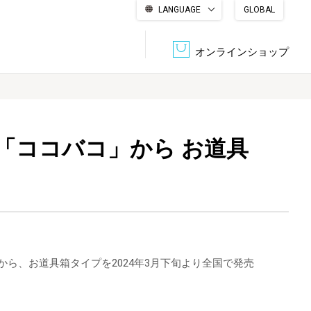
LANGUAGE
GLOBAL
English
繁體中文
简体中文
한국어
日本語
オンラインショップ
文書管理・機密抹消
会社概要
収納・整理用品
ファニチャー
「ココバコ」から お道具
DPS（データ・プリント・サービス）
認証一覧
筆記具
パソコン周辺機器
サステナブルな紙器製品「asue（あすえ）」
ボード用品
事務用品
ら、お道具箱タイプを2024年3月下旬より全国で発売
キャラクター・
学童用品
シリーズ商品