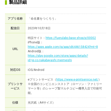
製品詳細
アプリ名称
「命名書をつくろう」
配信日
2023年10月18日
特設サイト：
https://fuerulabo.base.shop/p/00002
iPhone版：
https://apps.apple.com/jp/app/id6446158424?mt=8
URL
Android版：
https://play.google.com/store/apps/details?
id=jp.co.nakabayashi.meimeishi
対応OS
iOS/Android
eプリントサービス（
https://www.e-printservice.net/
）
プリントサ
※全国のコンビニエンスストア（ローソン・ファミリー
ービス
マート等）のシャープ製マルチコピー機導入店で印刷可
能。
仕様
光沢紙（A4サイズ）