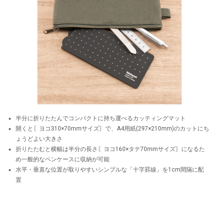
半分に折りたたんでコンパクトに持ち運べるカッティングマット
開くと〖ヨコ310×70mmサイズ〗で、A4用紙(297×210mm)のカットにち
ょうどよい大きさ
折りたたむと横幅は半分の長さ〖ヨコ160×タテ70mmサイズ〗になるた
め一般的なペンケースに収納が可能
水平・垂直な位置が取りやすいシンプルな「十字罫線」を1cm間隔に配
置