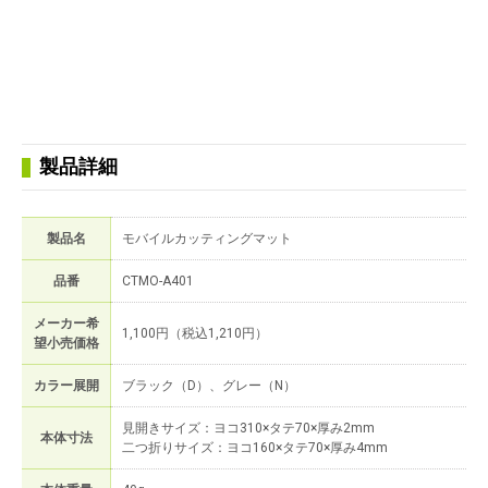
製品詳細
製品名
モバイルカッティングマット
品番
CTMO-A401
メーカー希
1,100円（税込1,210円）
望小売価格
カラー展開
ブラック（D）、グレー（N）
見開きサイズ：ヨコ310×タテ70×厚み2mm
本体寸法
二つ折りサイズ：ヨコ160×タテ70×厚み4mm