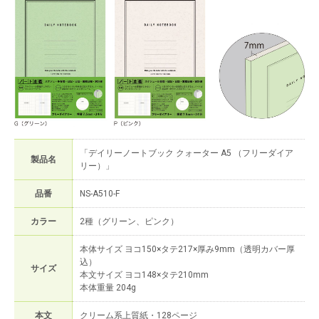
「デイリーノートブック クォーター A5 （フリーダイア
製品名
リー）」
品番
NS-A510-F
カラー
2種（グリーン、ピンク）
本体サイズ ヨコ150×タテ217×厚み9mm（透明カバー厚
込）
サイズ
本文サイズ ヨコ148×タテ210mm
本体重量 204g
本文
クリーム系上質紙・128ページ