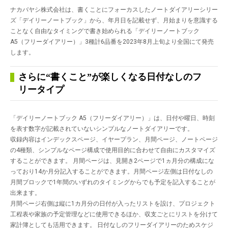
ナカバヤシ株式会社は、書くことにフォーカスしたノートダイアリーシリー
ズ「デイリーノートブック」から、年月日を記載せず、月始まりを意識する
ことなく自由なタイミングで書き始められる「デイリーノートブック
A5（フリーダイアリー）」3種計6品番を2023年8月上旬より全国にて発売
します。
さらに“書くこと”が楽しくなる日付なしのフ
リータイプ
「デイリーノートブック A5（フリーダイアリー）」は、日付や曜日、時刻
を表す数字が記載されていないシンプルなノートダイアリーです。
収録内容はインデックスページ、イヤープラン、月間ページ、ノートページ
の4種類、シンプルなページ構成で使用目的に合わせて自由にカスタマイズ
することができます。 月間ページは、見開き2ページで1ヵ月分の構成にな
っており14か月分記入することができます。月間ページ左側は日付なしの
月間ブロックで1年間のいずれのタイミングからでも予定を記入することが
出来ます。
月間ページ右側は縦に1カ月分の日付が入ったリストを設け、プロジェクト
工程表や家族の予定管理などに使用できるほか、収支ごとにリストを分けて
家計簿としても活用できます。 日付なしのフリーダイアリーのためスケジ