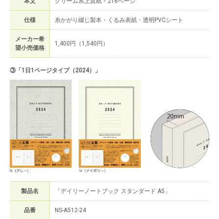
本文
クリーム系上質紙・216ページ
仕様
糸かがり綴じ製本・くるみ表紙・透明PVCシート
メーカー希
1,400円（1,540円）
望小売価格
③「1日1ページタイプ（2024）」
製品名
「デイリーノートブック スタンダード A5」
品番
NS-A512-24