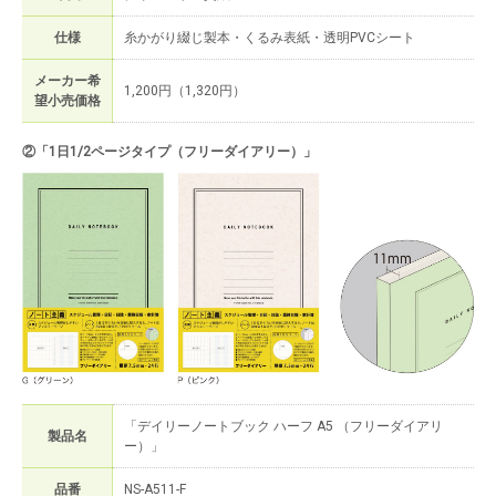
仕様
糸かがり綴じ製本・くるみ表紙・透明PVCシート
メーカー希
1,200円（1,320円）
望小売価格
②「1日1/2ページタイプ（フリーダイアリー）」
「デイリーノートブック ハーフ A5 （フリーダイアリ
製品名
ー）」
品番
NS-A511-F