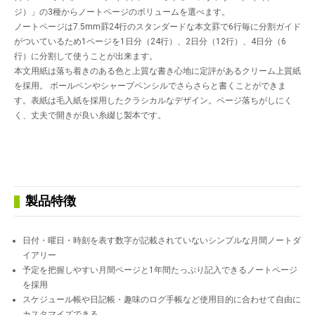
ジ）」の3種からノートページのボリュームを選べます。
ノートページは7.5mm罫24行のスタンダードな本文罫で6行毎に分割ガイド
がついているため1ページを1日分（24行）、2日分（12行）、4日分（6
行）に分割して使うことが出来ます。
本文用紙は落ち着きのある色と上質な書き心地に定評があるクリーム上質紙
を採用。 ボールペンやシャープペンシルでさらさらと書くことができま
す。表紙は毛入紙を採用したクラシカルなデザイン。ページ落ちがしにく
く、丈夫で開きが良い糸綴じ製本です。
製品特徴
日付・曜日・時刻を表す数字が記載されていないシンプルな月間ノートダ
イアリー
予定を把握しやすい月間ページと1年間たっぷり記入できるノートページ
を採用
スケジュール帳や日記帳・趣味のログ手帳など使用目的に合わせて自由に
カスタマイズできる