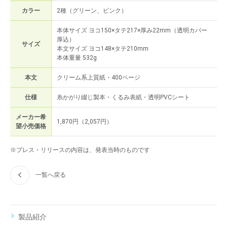
カラー
2種（グリーン、ピンク）
本体サイズ ヨコ150×タテ217×厚み22mm（透明カバー
厚込）
サイズ
本文サイズ ヨコ148×タテ210mm
本体重量 532g
本文
クリーム系上質紙・400ページ
仕様
糸かがり綴じ製本・くるみ表紙・透明PVCシート
メーカー希
1,870円（2,057円）
望小売価格
※プレス・リリースの内容は、発表当時のものです
一覧へ戻る
製品紹介