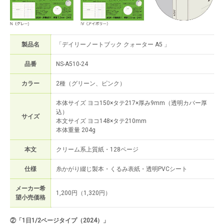
製品名
「デイリーノートブック クォーター A5 」
品番
NS-A510-24
カラー
2種（グリーン、ピンク）
本体サイズ ヨコ150×タテ217×厚み9mm（透明カバー厚
込）
サイズ
本文サイズ ヨコ148×タテ210mm
本体重量 204g
本文
クリーム系上質紙・128ページ
仕様
糸かがり綴じ製本・くるみ表紙・透明PVCシート
メーカー希
1,200円（1,320円）
望小売価格
②「1日1/2ページタイプ（2024）」