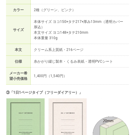
カラー
2種（グリーン、ピンク）
本体サイズ ヨコ150×タテ217×厚み13mm（透明カバー
厚込）
サイズ
本文サイズ ヨコ148×タテ210mm
本体重量 310g
本文
クリーム系上質紙・216ページ
仕様
糸かがり綴じ製本・くるみ表紙・透明PVCシート
メーカー希
1,400円（1,540円）
望小売価格
③「1日1ページタイプ（フリーダイアリー）」