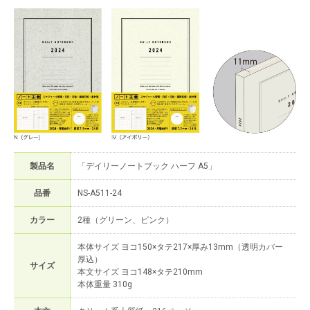
製品名
「デイリーノートブック ハーフ A5」
品番
NS-A511-24
カラー
2種（グリーン、ピンク）
本体サイズ ヨコ150×タテ217×厚み13mm（透明カバー
厚込）
サイズ
本文サイズ ヨコ148×タテ210mm
本体重量 310g