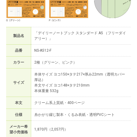
「デイリーノートブック スタンダード A5 （フリーダイ
製品名
アリー）」
品番
NS-A512-F
カラー
2種（グリーン、ピンク）
本体サイズ ヨコ150×タテ217×厚み22mm（透明カバー
厚込）
サイズ
本文サイズ ヨコ148×タテ210mm
本体重量 532g
本文
クリーム系上質紙・400ページ
仕様
糸かがり綴じ製本・くるみ表紙・透明PVCシート
メーカー希
1,870円（2,057円）
望小売価格