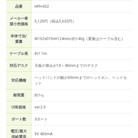
品番
HPH-002
メーカー希
5,120円（税込5,632円）
望小売価格
本体寸法/
W152×D70×H124mm/約140g（重量はケーブル含む）
重量
ケーブル長
約1.1m
対応デスク
天板の厚みが10～40mmまでのデスク
ヘッドバンドの幅が60mmまでのヘッドホン、ヘッドセ
対応機種
ット
耐荷重
約1㎏
USB規格
ver.2.0
ポート数
3ポート
電圧/最大
5V 400mA
供給電流