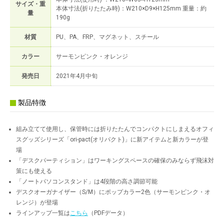
サイズ・重
本体寸法(折りたたみ時)：W210×D9×H125mm 重量：約
量
190g
材質
PU、PA、FRP、マグネット、スチール
カラー
サーモンピンク・オレンジ
発売日
2021年4月中旬
製品特徴
組み立てて使用し、保管時には折りたたんでコンパクトにしまえるオフィ
スグッズシリーズ「ori-pact(オリパクト)」に新アイテムと新カラーが登
場
「デスクパーティション」はワーキングスペースの確保のみならず飛沫対
策にも使える
「ノートパソコンスタンド」は4段階の高さ調節可能
デスクオーガナイザー（S/M）にポップカラー2色（サーモンピンク・オ
レンジ）が登場
ラインアップ一覧は
こちら
（PDFデータ）