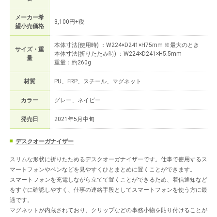
メーカー希
3,100円+税
望小売価格
本体寸法(使用時) ：W224×D241×H75mm ※最大のとき
サイズ・重
本体寸法(折りたたみ時) ：W224×D241×H5.5mm
量
重量：約260g
材質
PU、FRP、スチール、マグネット
カラー
グレー、ネイビー
発売日
2021年5月中旬
デスクオーガナイザー
スリムな形状に折りたためるデスクオーガナイザーです。仕事で使用するス
マートフォンやペンなどを見やすくひとまとめに置くことができます。
スマートフォンを充電しながら立てて置くことができるため、着信通知など
をすぐに確認しやすく、仕事の連絡手段としてスマートフォンを使う方に最
適です。
マグネットが内蔵されており、クリップなどの事務小物を貼り付けることが