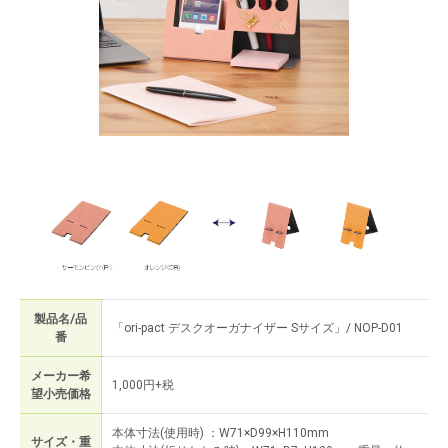
製品名/品
「ori-pact デスクオーガナイザー Sサイズ」/ NOP-D01
番
メーカー希
1,000円+税
望小売価格
本体寸法(使用時) ：W71×D99×H110mm
サイズ・重