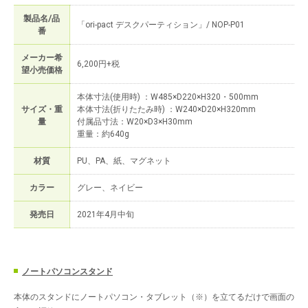
製品名/品
「ori-pact デスクパーティション」/ NOP-P01
番
メーカー希
6,200円+税
望小売価格
本体寸法(使用時) ：W485×D220×H320・500mm
サイズ・重
本体寸法(折りたたみ時) ：W240×D20×H320mm
量
付属品寸法：W20×D3×H30mm
重量：約640g
材質
PU、PA、紙、マグネット
カラー
グレー、ネイビー
発売日
2021年4月中旬
ノートパソコンスタンド
本体のスタンドにノートパソコン・タブレット（※）を立てるだけで画面の