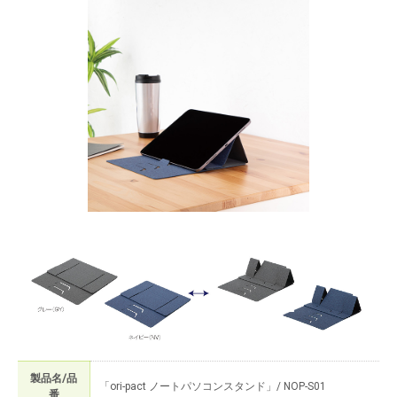
製品名/品
「ori-pact ノートパソコンスタンド」/ NOP-S01
番