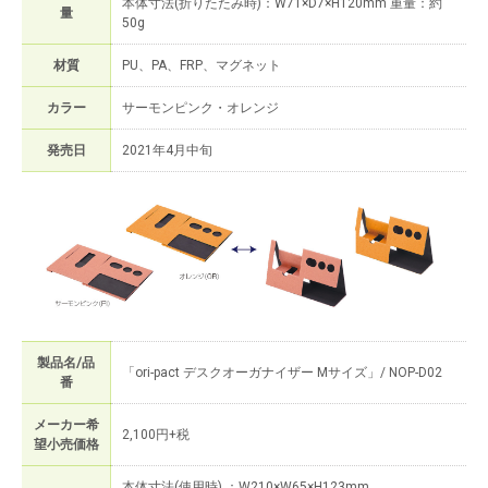
本体寸法(折りたたみ時)：W71×D7×H120mm 重量：約
量
50g
材質
PU、PA、FRP、マグネット
カラー
サーモンピンク・オレンジ
発売日
2021年4月中旬
製品名/品
「ori-pact デスクオーガナイザー Mサイズ」/ NOP-D02
番
メーカー希
2,100円+税
望小売価格
本体寸法(使用時) ：W210×W65×H123mm