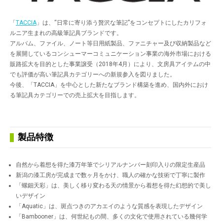
「
TACCIA
」は、“日常に寄り添う贅沢な筆記”をコンセプトにしたカリフォ
ルニア生まれの高級筆記具ブランドです。
アルバム、ファイル、ノート等日用紙製品、ファニチャー及び収納製品など
を展開しているコンシューマーコミュニケーション事業の海外市場における
販路拡大を目的とした事業譲受（2018年4月）により、文房具アイテムの中
でも評価が高い筆記具カテゴリーへの新規参入を図りました。
今後、「TACCIA」を中心とした新たなブランド構築を進め、国内外におけ
る筆記具カテゴリーでの売上拡大を目指します。
製品特徴
自然から着想を得た漆万年筆でシリアルナンバー刻印入りの限定生産品
新潟の漆工房が完成まで数ヶ月をかけ、職人の確かな技術で丁寧に製作
「螺鈿天彩」は、美しく移り変わる天の情景から着想を得た幻想的で美し
いデザイン
「Aquatic」は、斑点つきのアカエイのような質感を表現したデザイン
「Bambooner」は、何世紀もの間、多くの文化で使用されている幾何学