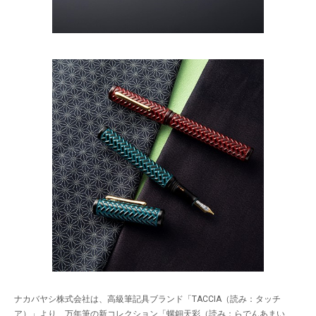
ナカバヤシ株式会社は、高級筆記具ブランド「TACCIA（読み：タッチ
ア）」より、万年筆の新コレクション「螺鈿天彩（読み：らでんあまい