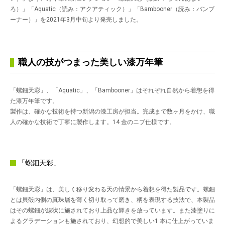
ろ）」「Aquatic（読み：アクアティック）」「Bambooner（読み：バンブ
ーナー）」を2021年3月中旬より発売しました。
職人の技がつまった美しい漆万年筆
「螺鈿天彩」、「Aquatic」、「Bambooner」はそれぞれ自然から着想を得
た漆万年筆です。
製作は、確かな技術を持つ新潟の漆工房が担当。完成まで数ヶ月をかけ、職
人の確かな技術で丁寧に製作します。14 金のニブ仕様です。
「螺鈿天彩」
「螺鈿天彩」は、美しく移り変わる天の情景から着想を得た製品です。螺鈿
とは貝殻内側の真珠層を薄く切り取って磨き、柄を表現する技法で、本製品
はその螺鈿が線状に施されており上品な輝きを放っています。また漆塗りに
よるグラデーションも施されており、幻想的で美しい1 本に仕上がっていま