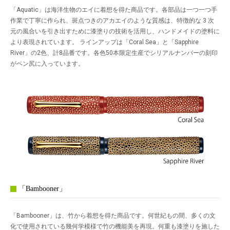
「Aquatic」は海洋生物のエイに着想を得た商品です。各部品は一つ一つ手
作業で丁寧に作られ、斑点つきのアカエイのような質感は、特徴的な 3 次
元の風合いを引き出すために漆塗りの技術を活用し、ハンドメイドの塗料に
より表現されています。 ラインアップは「Coral Sea」と「Sapphire
River」の2色、計8品番です。各色50本限定生産でシリアルナンバーの刻印
がペン尻に入っています。
「Bambooner」
「Bambooner」は、竹から着想を得た商品です。何世紀もの間、多くの文
化で使用されている幾何学模様で竹の機能美を再現。何重も漆塗りを施した