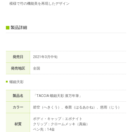
模様で竹の機能美を再現したデザイン
製品詳細
発売日
2021年3月中旬
発売地区
全国
螺鈿天彩
製品名
「TACCIA 螺鈿天彩 漆万年筆」
カラー
碧空（へきくう）、春茜（はるあかね）、慈雨（じう）
ボディ・キャップ：エボナイト
材質
クリップ：クロームメッキ（真鍮）
ペン先：14金