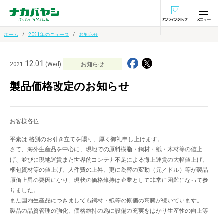
オンラインショ
ホーム
2021年のニュース
お知らせ
12.01
2021
(Wed)
お知らせ
製品価格改定のお知らせ
お客様各位
平素は 格別のお引き立てを賜り、厚く御礼申し上げます。
さて、海外生産品を中心に、現地での原料樹脂・鋼材・紙・木材等の値上
げ、並びに現地運賃また世界的コンテナ不足による海上運賃の大幅値上げ、
梱包資材等の値上げ、人件費の上昇、更に為替の変動（元／ドル）等が製品
原価上昇の要因になり、現状の価格維持は企業として非常に困難になって参
りました。
また国内生産品につきましても鋼材・紙等の原価の高騰が続いています。
製品の品質管理の強化、価格維持の為に設備の充実をはかり生産性の向上等