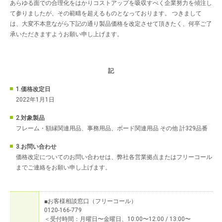
あらゆる面での合理化をはかりコストアップを吸収すべく企業努力を傾注し
て参りましたが、その範疇を超えるものとなっております。 つきまして
は、大変不本意ながら下記の通り製品価格を改定させて頂きたく、何卒ご了
承いただきますようお願い申し上げます。
記
1.価格改定日
2022年1月1日
2.対象製品
フレーム・額縁関連用品、事務用品、ボード関連用品 その他 計329品番
3.お問い合わせ
価格改定についてのお問い合わせは、弊社各営業拠点またはフリーコール
までご連絡をお願い申し上げます。
■お客様相談窓口（フリーコール）
0120-166-779
＜受付時間：月曜日〜金曜日、10:00〜12:00 / 13:00〜