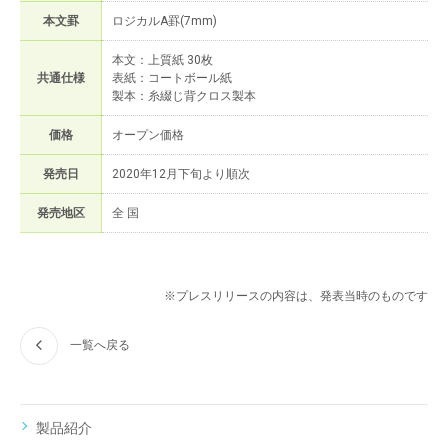
本文罫
ロジカルA罫(7mm)
本文：上質紙 30枚
共通仕様
表紙：コートボール紙
製本：糸綴じ背クロス製本
価格
オープン価格
発売日
2020年12月下旬より順次
発売地区
全 国
※プレスリリースの内容は、発表当時のものです
一覧へ戻る
製品紹介