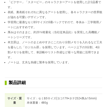
「ピクサー」「スヌーピー」のキャラクターアートを使用した計2品番で
す。
表紙、裏表紙それぞれに異なるアートを使用し、各キャラクターの世界観
が溢れる可愛いデザインです。
学習用に最適なセミB5サイズの5冊パックですので、冬休み・三学期用ノ
ートにおすすめです。
厚みはそのままに、約20％軽量化（当社従来品比）を実現した高機能ノ
ートシリーズです。
本文罫は、ノートのまとめやすさにこだわり分割メモリを入れるなど工夫
を凝らした「ロジカル罫」を採用しています。ページ上下の3分割、4分
割メモリを使用して、単語帳やリスト作成など様々な用途に活用できま
す。
ノートは、丈夫な糸綴じ製本を採用しています。
製品詳細
サイズ・重
サイズ：セミB5サイズ(ヨコ179×タテ252×厚み15mm)
量
本体重量：480g