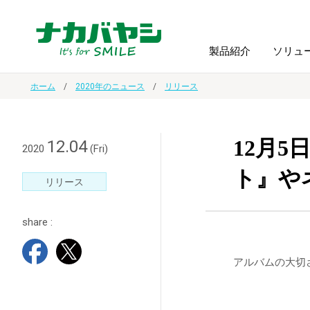
製品紹介
ソリュ
ホーム
2020年のニュース
リリース
フォトフ
BPO
トップメッセージ
（ビジネス・プロセス・アウトソーシング）
アルバム
額縁
12月
12.04
2020
(Fri)
ト』や
オーダー手帳・ノベルティ制作
IR情報
プリンタ用紙
ノート・
リリース
share :
スマートフォン・
ドキュメントスキャニングサービス
サステナビリティ
ゲーム関
タブレット関連
アルバムの大切
導入事例
防災・
シルバー
セキュリティ用品