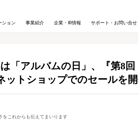
ーション
事業紹介
企業・IR情報
サポート・お問い合せ
レーム・
シュレッダ・
図書館ソリューション
経営方針
ラミネータ
5日は「アルバムの日」、『第8
ファイル・
ネットショップでのセールを開
学校ソリューション
沿革
紙製品
ホルダー用品
総務＋クリエイティブ
採用情報
連
デジタルカメラ関連
さをこれからも伝えてまいります
デジタル文具