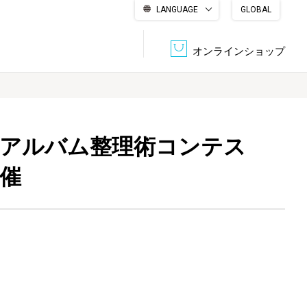
LANGUAGE
GLOBAL
English
繁體中文
简体中文
한국어
日本語
オンラインショップ
文書管理・機密抹消
会社概要
収納・整理用品
ファニチャー
回 アルバム整理術コンテス
催
DPS（データ・プリント・サービス）
認証一覧
筆記具
パソコン周辺機器
サステナブルな紙器製品「asue（あすえ）」
ボード用品
事務用品
キャラクター・
学童用品
シリーズ商品