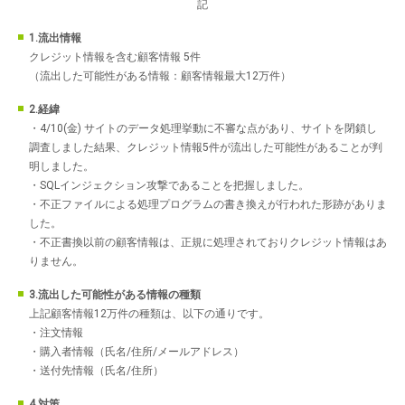
記
1.流出情報
クレジット情報を含む顧客情報 5件
（流出した可能性がある情報：顧客情報最大12万件）
2.経緯
・4/10(金) サイトのデータ処理挙動に不審な点があり、サイトを閉鎖し
調査しました結果、クレジット情報5件が流出した可能性があることが判
明しました。
・SQLインジェクション攻撃であることを把握しました。
・不正ファイルによる処理プログラムの書き換えが行われた形跡がありま
した。
・不正書換以前の顧客情報は、正規に処理されておりクレジット情報はあ
りません。
3.流出した可能性がある情報の種類
上記顧客情報12万件の種類は、以下の通りです。
・注文情報
・購入者情報（氏名/住所/メールアドレス）
・送付先情報（氏名/住所）
4.対策