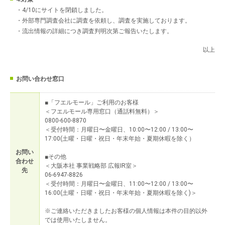
・4/10にサイトを閉鎖しました。
・外部専門調査会社に調査を依頼し、調査を実施しております。
・流出情報の詳細につき調査判明次第ご報告いたします。
以上
お問い合わせ窓口
■「フエルモール」ご利用のお客様
＜フエルモール専用窓口（通話料無料）＞
0800-600-8870
＜受付時間：月曜日〜金曜日、10:00〜12:00 / 13:00〜
17:00(土曜・日曜・祝日・年末年始・夏期休暇を除く）
お問い
■その他
合わせ
＜大阪本社 事業戦略部 広報IR室＞
先
06-6947-8826
＜受付時間：月曜日〜金曜日、11:00〜12:00 / 13:00〜
16:00(土曜・日曜・祝日・年末年始・夏期休暇を除く)＞
※ご連絡いただきましたお客様の個人情報は本件の目的以外
では使用いたしません。