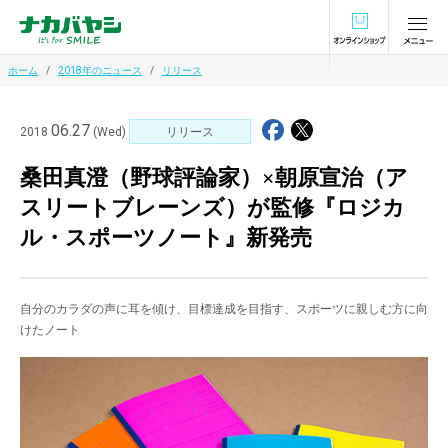
オンラインショ
ホーム
2018年のニュース
リリース
06.27
2018
(Wed)
リリース
桑田真澄（野球評論家）×朝原宣治（ア
スリートブレーンズ）が監修『ロジカ
ル・スポーツノート』新発売
自分のカラダの声に耳を傾け、目標達成を目指す、スポーツに親しむ方に向
けたノート