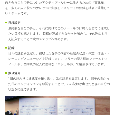
向き合うことで身につけたアクティブヘルシーに生きるための「実践知」
を、多くの人に役立つナレッジに変換しアスリートの価値を社会に還元して
いくチームです。
目標設定
最終的な自分の夢と、それに向けてこのノートをつけ終わるまでに達成し
たい目標を記入します。 目標が達成できなかった場合も、その理由を考
え記入することで次のステップへ進めます。
記録
日々の課題を設定し、摂取した食事の内容や睡眠の状況・体重・体温・ト
レーニングメニューなどを記録します。 フリーの記入欄はフォームやフ
ィールド、図や表の記入に便利な「ロジカル罫」で構成されています。
振り返り
1日の終わりに達成度を振り返り、次の課題を設定します。 調子の良かっ
た日のコンディションを確認することで、いい記録が出せたときの自分の
状況を把握できます。