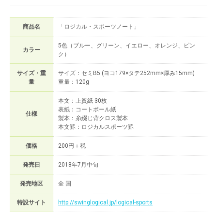
商品名
「ロジカル・スポーツノート」
5色（ブルー、グリーン、イエロー、オレンジ、ピン
カラー
ク）
サイズ・重
サイズ：セミB5 (ヨコ179×タテ252mm×厚み15mm)
量
重量：120g
本文：上質紙 30枚
表紙：コートボール紙
仕様
製本：糸綴じ背クロス製本
本文罫：ロジカルスポーツ罫
価格
200円＋税
発売日
2018年7月中旬
発売地区
全 国
特設サイト
http://swinglogical.jp/logical-sports