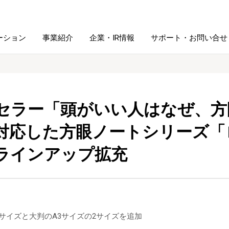
ーション
事業紹介
企業・IR情報
サポート・お問い合せ
レーム・
シュレッダ・
図書館ソリューション
経営方針
ラミネータ
セラー「頭がいい人はなぜ、方
ファイル・
対応した方眼ノートシリーズ「
学校ソリューション
沿革
紙製品
ホルダー用品
ラインアップ拡充
総務＋クリエイティブ
採用情報
連
デジタルカメラ関連
デジタル文具
5サイズと大判のA3サイズの2サイズを追加