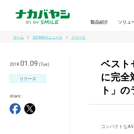
製品紹介
ソリュ
ホーム
2018年のニュース
リリース
フォトフ
BPO
トップメッセージ
（ビジネス・プロセス・アウトソーシング）
アルバム
額縁
ベスト
01.09
2018
(Tue)
に完全
オーダー手帳・ノベルティ制作
IR情報
プリンタ用紙
ノート・
リリース
ト」の
share :
スマートフォン・
ドキュメントスキャニングサービス
サステナビリティ
ゲーム関
タブレット関連
導入事例
防災・
シルバー
セキュリティ用品
コンパクトなA