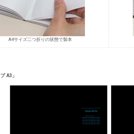
A4サイズ二つ折りの状態で製本
プ A3」