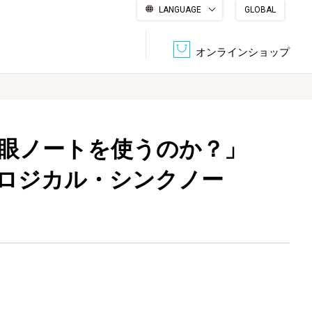
LANGUAGE
GLOBAL
English
繁體中文
简体中文
한국어
日本語
オンラインショップ
文書管理・機密抹消
会社概要
収納・整理用品
ファニチャー
眼ノートを使うのか？」
ロジカル・シンクノー
DPS（データ・プリント・サービス）
認証一覧
筆記具
パソコン周辺機器
サステナブルな紙器製品「asue（あすえ）」
ボード用品
事務用品
キャラクター・
学童用品
シリーズ商品