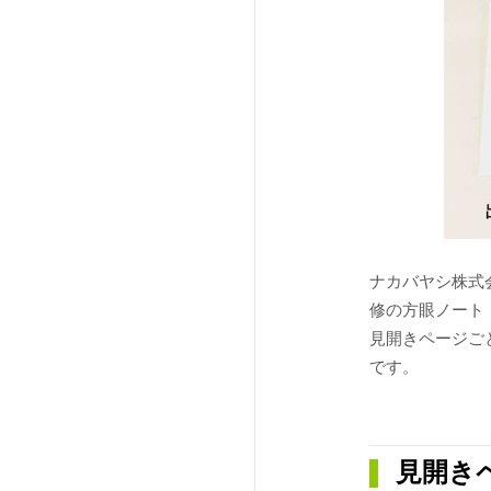
ナカバヤシ株式
修の方眼ノート
見開きページご
です。
見開き