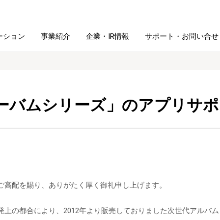
ーション
事業紹介
企業・IR情報
サポート・お問い合せ
レーム・
シュレッダ・
図書館ソリューション
経営方針
ラミネータ
ーバムシリーズ」のアプリサポ
ファイル・
学校ソリューション
沿革
紙製品
ホルダー用品
総務＋クリエイティブ
採用情報
連
デジタルカメラ関連
ご高配を賜り、ありがたく厚く御礼申し上げます。
デジタル文具
発上の都合により、2012年より販売しておりました次世代アルバ