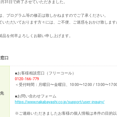
8月31日で終了させていただきました。
は、プログラム等の修正は致しかねますのでご了承ください。
新製品一覧
ていただいております方々には、ご不便、ご迷惑をおかけ致します
製品を何卒よろしくお願い申し上げます。
せ窓口
■お客様相談窓口（フリーコール）
0120-166-779
＜受付時間：月曜日〜金曜日、10:00〜12:00 / 13:00
先
■お問い合わせフォーム
https://www.nakabayashi.co.jp/support/user-inquiry/
※ご連絡いただきましたお客様の個人情報は本件の目的以