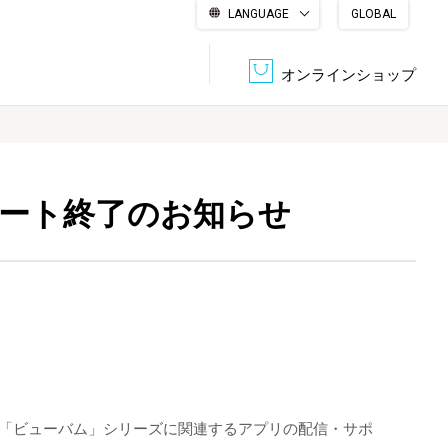
LANGUAGE
GLOBAL
English
繁體中文
简体中文
한국어
日本語
オンラインショップ
文書管理・機密抹消
会社概要
収納・整理用品
ファニチャー
ート終了のお知らせ
DPS（データ・プリント・サービス）
認証一覧
筆記具
パソコン周辺機器
サステナブルな紙器製品「asue（あすえ）」
ボード用品
事務用品
キャラクター・
学童用品
シリーズ商品
ム「ビューバム」シリーズに関連するアプリの配信・サポ