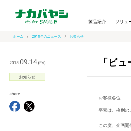
製品紹介
ソリュ
ホーム
2018年のニュース
お知らせ
フォトフ
BPO
トップメッセージ
（ビジネス・プロセス・アウトソーシング）
アルバム
額縁
「ビュ
09.14
2018
(Fri)
オーダー手帳・ノベルティ制作
IR情報
プリンタ用紙
ノート・
お知らせ
share :
スマートフォン・
ドキュメントスキャニングサービス
サステナビリティ
ゲーム関
お客様各位
タブレット関連
平素は、格別の
導入事例
防災・
シルバー
セキュリティ用品
この度、企画開